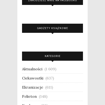
ZNAJDZIESZ MNIE NA FACEBOOKU
GADŻETY KSIĄŻKOWE
KATEGORIE
Aktualności
(1 609)
Ciekawostki
(637)
Ekranizacje
(611)
Felieton
(148)