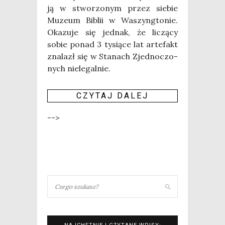
ją w stwo­rzo­nym przez sie­bie
Muzeum Biblii w Waszyng­to­nie.
Oka­zu­je się jed­nak, że liczą­cy
sobie ponad 3 tysią­ce lat arte­fakt
zna­lazł się w Sta­nach Zjed­no­czo­
nych nie­le­gal­nie.
CZY­TAJ DALEJ
-->