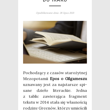
Opublikowano dnia: 28 lipca 2021
Pocho­dzą­cy z cza­sów sta­ro­żyt­nej
Mezo­po­ta­mii
Epos o Gil­ga­me­szu
uzna­wa­ny jest za naj­star­sze spi­
sa­ne dzie­ło lite­rac­kie. Jed­na
z tablic zawie­ra­ją­ca frag­ment
tek­stu w 2014 sta­ła się wła­sno­ścią
rodzi­ny Gre­enów, któ­rzy umie­ści­li