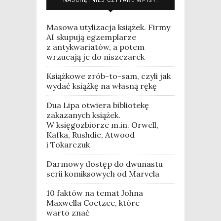
NAJCHĘTNIEJ CZYTANE WPISY:
Masowa utylizacja książek. Firmy
AI skupują egzemplarze
z antykwariatów, a potem
wrzucają je do niszczarek
Książkowe zrób-to-sam, czyli jak
wydać książkę na własną rękę
Dua Lipa otwiera bibliotekę
zakazanych książek.
W księgozbiorze m.in. Orwell,
Kafka, Rushdie, Atwood
i Tokarczuk
Darmowy dostęp do dwunastu
serii komiksowych od Marvela
10 faktów na temat Johna
Maxwella Coetzee, które
warto znać