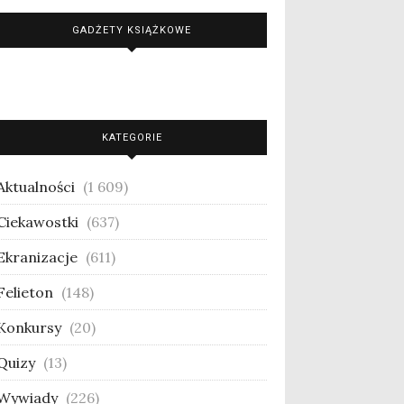
GADŻETY KSIĄŻKOWE
KATEGORIE
Aktualności
(1 609)
Ciekawostki
(637)
Ekranizacje
(611)
Felieton
(148)
Konkursy
(20)
Quizy
(13)
Wywiady
(226)