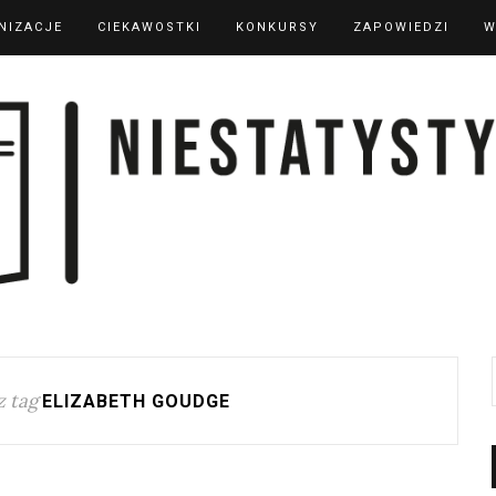
NIZACJE
CIEKAWOSTKI
KONKURSY
ZAPOWIEDZI
W
 tag
ELIZABETH GOUDGE