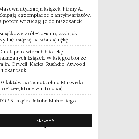
Masowa utylizacja książek. Firmy AI
skupują egzemplarze z antykwariatów,
a potem wrzucają je do niszczarek
Książkowe zrób-to-sam, czyli jak
wydać książkę na własną rękę
Dua Lipa otwiera bibliotekę
zakazanych książek. W księgozbiorze
m.in. Orwell, Kafka, Rushdie, Atwood
i Tokarczuk
10 faktów na temat Johna Maxwella
Coetzee, które warto znać
TOP 5 książek Jakuba Małeckiego
REKLAMA