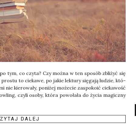
po tym, co czy­ta? Czy moż­na w ten spo­sób zbli­żyć się
o­stu to cie­ka­we, po jakie lek­tu­ry się­ga­ją ludzie, któ­
nie kie­ro­wa­ły, poni­żej może­cie zaspo­ko­ić cie­ka­wość
ow­ling, czy­li oso­by, któ­ra powo­ła­ła do życia magicz­ny
ZY­TAJ DALEJ