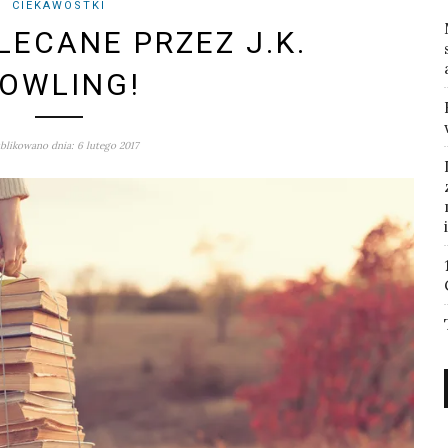
CIEKAWOSTKI
LECANE PRZEZ J.K.
OWLING!
likowano dnia: 6 lutego 2017