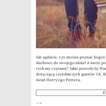
Jak sądzi­cie, czy moż­na poznać kogoś 
ducho­wo do swo­je­go ido­la? A może po pr
rych my czy­ta­my? Jakie powo­dy by Wami 
doty­czą­cą czy­tel­ni­czych gustów J.K. R
świat Har­ry­’e­go Pottera.
C
-->