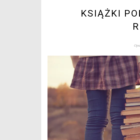
KSIĄŻKI PO
R
Opub