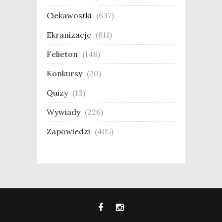
Ciekawostki
(637)
Ekranizacje
(611)
Felieton
(148)
Konkursy
(20)
Quizy
(13)
Wywiady
(226)
Zapowiedzi
(405)