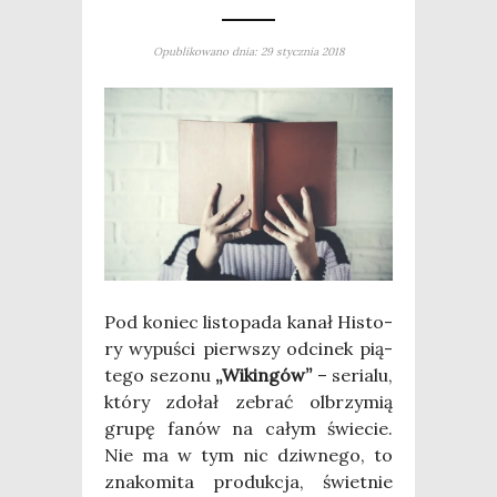
Opublikowano dnia: 29 stycznia 2018
Pod koniec listo­pa­da kanał Histo­
ry wypu­ści pierw­szy odci­nek pią­
te­go sezo­nu
„Wikin­gów”
– seria­lu,
któ­ry zdo­łał zebrać olbrzy­mią
gru­pę fanów na całym świe­cie.
Nie ma w tym nic dziw­ne­go, to
zna­ko­mi­ta pro­duk­cja, świet­nie