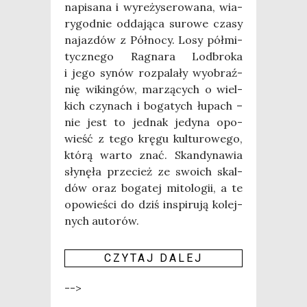
napi­sa­na i wyre­ży­se­ro­wa­na, wia­
ry­god­nie odda­ją­ca suro­we cza­sy
najaz­dów z Pół­no­cy. Losy pół­mi­
tycz­ne­go Ragna­ra Lod­bro­ka
i jego synów roz­pa­la­ły wyobraź­
nię wikin­gów, marzą­cych o wiel­
kich czy­nach i boga­tych łupach –
nie jest to jed­nak jedy­na opo­
wieść z tego krę­gu kul­tu­ro­we­go,
któ­rą war­to znać. Skan­dy­na­wia
sły­nę­ła prze­cież ze swo­ich skal­
dów oraz boga­tej mito­lo­gii, a te
opo­wie­ści do dziś inspi­ru­ją kolej­
nych auto­rów.
CZY­TAJ DALEJ
-->