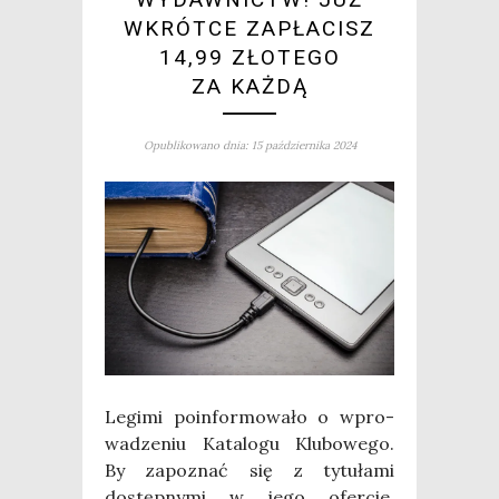
WKRÓTCE ZAPŁACISZ
14,99 ZŁOTEGO
ZA KAŻDĄ
Opublikowano dnia: 15 października 2024
Legi­mi poin­for­mo­wa­ło o wpro­
wa­dze­niu Kata­lo­gu Klu­bo­we­go.
By zapo­znać się z tytu­ła­mi
dostęp­ny­mi w jego ofer­cie,