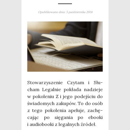
Opublikowano dnia: 5 października 2024
Sto­wa­rzy­sze­nie Czy­tam i Słu­
cham Legal­nie pokła­da nadzie­je
w poko­le­niu Z i jego podej­ściu do
świa­do­mych zaku­pów. To do osób
z tego poko­le­nia ape­lu­je, zachę­
ca­jąc po się­ga­nia po ebo­oki
i audio­bo­oki z legal­nych źródeł.