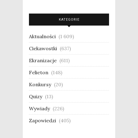
KATEGORIE
Aktualności
(1 609)
Ciekawostki
(637)
Ekranizacje
(611)
Felieton
(148)
Konkursy
(20)
Quizy
(13)
Wywiady
(226)
Zapowiedzi
(405)