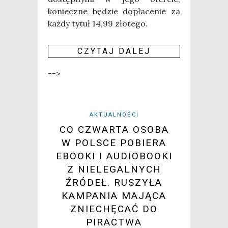
koniecz­ne będzie dopła­ce­nie za
każ­dy tytuł 14,99 zło­te­go.
CZY­TAJ DALEJ
-->
AKTUALNOŚCI
CO CZWARTA OSOBA
W POLSCE POBIERA
EBOOKI I AUDIOBOOKI
Z NIELEGALNYCH
ŹRÓDEŁ. RUSZYŁA
KAMPANIA MAJĄCA
ZNIECHĘCAĆ DO
PIRACTWA