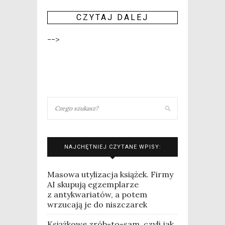
CZY­TAJ DALEJ
-->
NAJCHĘTNIEJ CZYTANE WPISY:
Masowa utylizacja książek. Firmy
AI skupują egzemplarze
z antykwariatów, a potem
wrzucają je do niszczarek
Książkowe zrób-to-sam, czyli jak