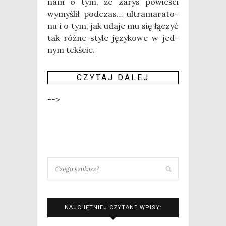
nam o tym, że zarys powie­ści
wymy­ślił pod­czas… ultra­ma­ra­to­
nu i o tym, jak uda­je mu się łączyć
tak róż­ne sty­le języ­ko­we w jed­
nym tek­ście.
CZY­TAJ DALEJ
-->
NAJCHĘTNIEJ CZYTANE WPISY: