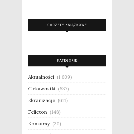
GADŻETY KSIĄŻKOWE
KATEGORIE
Aktualności
(1 609)
Ciekawostki
(637)
Ekranizacje
(611)
Felieton
(148)
Konkursy
(20)