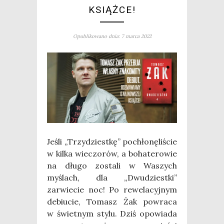
KSIĄŻCE!
Opublikowano dnia: 7 marca 2022
Jeśli „Trzy­dziest­kę” pochło­nę­li­ście
w kil­ka wie­czo­rów, a boha­te­ro­wie
na dłu­go zosta­li w Waszych
myślach, dla „Dwu­dziest­ki”
zarwie­cie noc! Po rewe­la­cyj­nym
debiu­cie, Tomasz Żak powra­ca
w świet­nym sty­lu. Dziś opo­wia­da