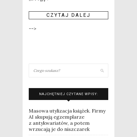
CZY­TAJ DALEJ
-->
NAJCHĘTNIEJ CZYTANE WPISY:
Masowa utylizacja książek. Firmy
AI skupują egzemplarze
z antykwariatów, a potem
wrzucają je do niszczarek