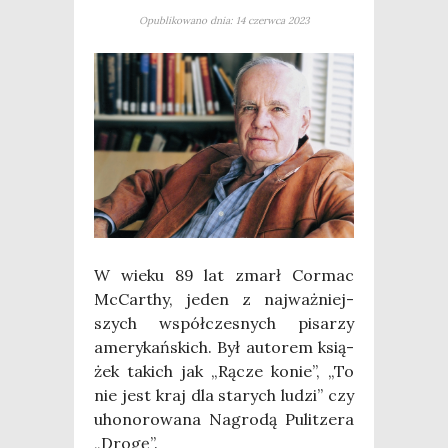
Opublikowano dnia: 14 czerwca 2023
W wie­ku 89 lat zmarł Cor­mac
McCar­thy, jeden z naj­waż­niej­
szych współ­cze­snych pisa­rzy
ame­ry­kań­skich. Był auto­rem ksią­
żek takich jak „Rącze konie”, „To
nie jest kraj dla sta­rych ludzi” czy
uho­no­ro­wa­na Nagro­dą Pulit­ze­ra
„Dro­gę”.