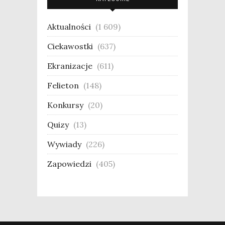
Aktualności
(1 609)
Ciekawostki
(637)
Ekranizacje
(611)
Felieton
(148)
Konkursy
(20)
Quizy
(13)
Wywiady
(226)
Zapowiedzi
(405)