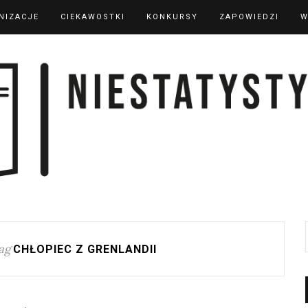
NIZACJE
CIEKAWOSTKI
KONKURSY
ZAPOWIEDZI
W
ag
CHŁOPIEC Z GRENLANDII