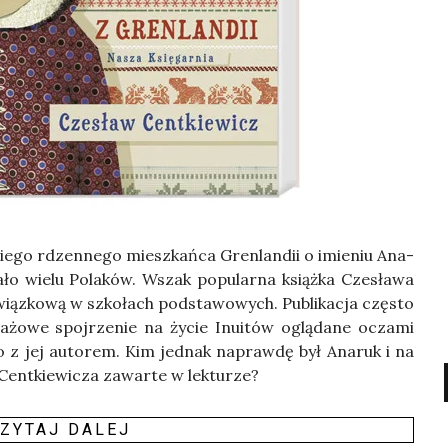
­nie­go rdzen­ne­go miesz­kań­ca Gren­lan­dii o imie­niu Ana­
­ło wie­lu Pola­ków. Wszak popu­lar­na książ­ka Cze­sła­wa
­wiąz­ko­wą w szko­łach pod­sta­wo­wych. Publi­ka­cja czę­sto
ta­żo­we spoj­rze­nie na życie Inu­itów oglą­da­ne ocza­mi
­go z jej auto­rem. Kim jed­nak napraw­dę był Ana­ruk i na
Cent­kie­wi­cza zawar­te w lek­tu­rze?
ZY­TAJ DALEJ