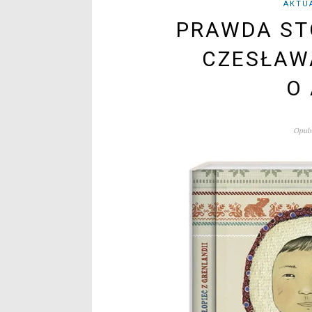
AKTU
PRAWDA ST
CZESŁAW
O
Opubl