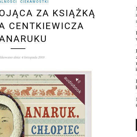
ALNOŚCI
CIEKAWOSTKI
OJĄCA ZA KSIĄŻKĄ
A CENTKIEWICZA
 ANARUKU
ikowano dnia: 4 listopada 2019