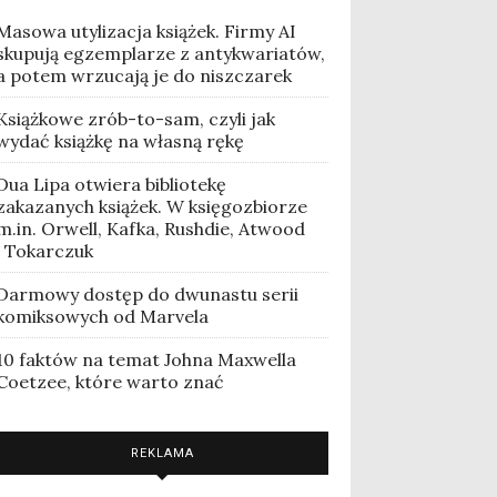
Masowa utylizacja książek. Firmy AI
skupują egzemplarze z antykwariatów,
a potem wrzucają je do niszczarek
Książkowe zrób-to-sam, czyli jak
wydać książkę na własną rękę
Dua Lipa otwiera bibliotekę
zakazanych książek. W księgozbiorze
m.in. Orwell, Kafka, Rushdie, Atwood
i Tokarczuk
Darmowy dostęp do dwunastu serii
komiksowych od Marvela
10 faktów na temat Johna Maxwella
Coetzee, które warto znać
REKLAMA