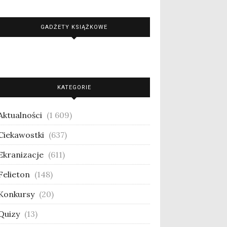
GADŻETY KSIĄŻKOWE
KATEGORIE
Aktualności
(1 609)
Ciekawostki
(637)
Ekranizacje
(611)
Felieton
(148)
Konkursy
(20)
Quizy
(13)