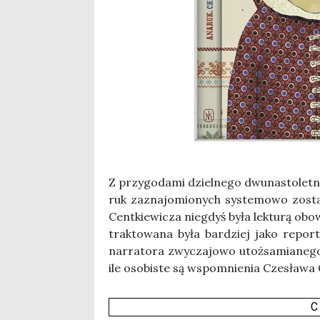
Z przy­go­da­mi dziel­ne­go dwu­na­sto­let
ruk zazna­jo­mio­nych sys­te­mo­wo zosta
Cent­kie­wi­cza nie­gdyś była lek­tu­rą obo
trak­to­wa­na była bar­dziej jako repor­
nar­ra­to­ra zwy­cza­jo­wo utoż­sa­mia­ne
ile oso­bi­ste są wspo­mnie­nia Cze­sła­wa 
C