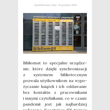
Opublikowano dnia: 30 grudnia 2020
Biblio­mat to spe­cjal­ne urzą­dze­
nie, któ­re dzię­ki syn­chro­ni­za­cji
z sys­te­mem biblio­tecz­nym
pozwa­la użyt­kow­ni­kom na wypo­
ży­cza­nie ksią­żek i ich odda­wa­nie
bez kon­tak­tu z pra­cow­ni­ka­mi
i inny­mi czy­tel­ni­ka­mi, co w cza­sie
pan­de­mii jest jak naj­bar­dziej
wska­za­ne. Kosz­tu­ją­cy 158 tysię­cy