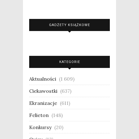
GADŻETY KSIĄŻKOWE
KATEGORIE
Aktualności
(1 609)
Ciekawostki
(637)
Ekranizacje
(611)
Felieton
(148)
Konkursy
(20)