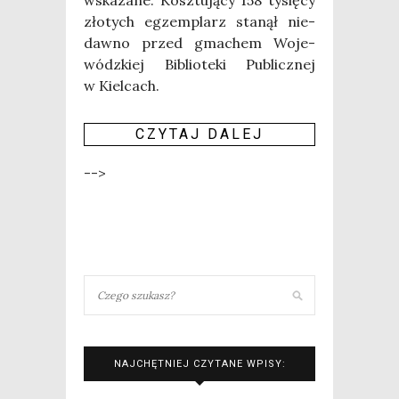
zło­tych egzem­plarz sta­nął nie­
daw­no przed gma­chem Woje­
wódz­kiej Biblio­te­ki Publicz­nej
w Kiel­cach.
CZY­TAJ DALEJ
-->
NAJCHĘTNIEJ CZYTANE WPISY: