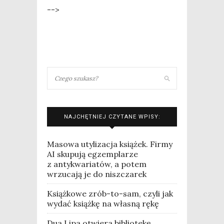
-->
NAJCHĘTNIEJ CZYTANE WPISY:
Masowa utylizacja książek. Firmy
AI skupują egzemplarze
z antykwariatów, a potem
wrzucają je do niszczarek
Książkowe zrób-to-sam, czyli jak
wydać książkę na własną rękę
Dua Lipa otwiera bibliotekę