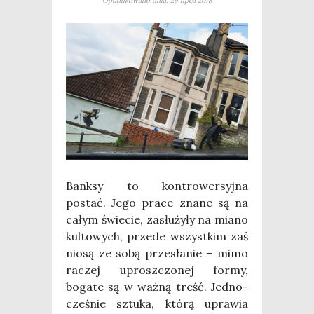
Opublikowano dnia: 26 lipca 2018
Bank­sy to kon­tro­wer­syj­na
postać. Jego pra­ce zna­ne są na
całym świe­cie, zasłu­ży­ły na mia­no
kul­to­wych, przede wszyst­kim zaś
nio­są ze sobą prze­sła­nie – mimo
raczej uprosz­czo­nej for­my,
boga­te są w waż­ną treść. Jed­no­
cze­śnie sztu­ka, któ­rą upra­wia