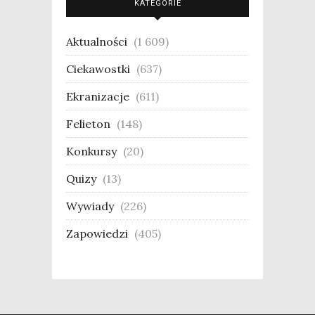
KATEGORIE
Aktualności
(1 609)
Ciekawostki
(637)
Ekranizacje
(611)
Felieton
(148)
Konkursy
(20)
Quizy
(13)
Wywiady
(226)
Zapowiedzi
(405)