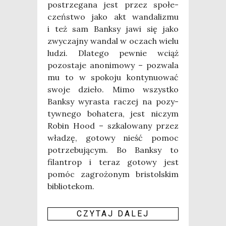
postrze­ga­na jest przez spo­łe­
czeń­stwo jako akt wan­da­li­zmu
i też sam Bank­sy jawi się jako
zwy­czaj­ny wan­dal w oczach wie­lu
ludzi. Dla­te­go pew­nie wciąż
pozo­sta­je ano­ni­mo­wy – pozwa­la
mu to w spo­ko­ju kon­ty­nu­ować
swo­je dzie­ło. Mimo wszyst­ko
Bank­sy wyra­sta raczej na pozy­
tyw­ne­go boha­te­ra, jest niczym
Robin Hood – szka­lo­wa­ny przez
wła­dzę, goto­wy nieść pomoc
potrze­bu­ją­cym. Bo Bank­sy to
filan­trop i teraz goto­wy jest
pomóc zagro­żo­nym bri­stol­skim
biblio­te­kom.
CZY­TAJ DALEJ