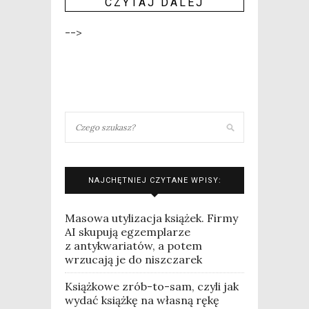
CZY­TAJ DALEJ
-->
NAJCHĘTNIEJ CZYTANE WPISY:
Masowa utylizacja książek. Firmy
AI skupują egzemplarze
z antykwariatów, a potem
wrzucają je do niszczarek
Książkowe zrób-to-sam, czyli jak
wydać książkę na własną rękę