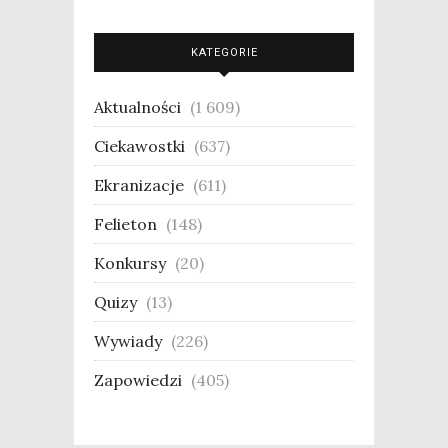
KATEGORIE
Aktualności
(1 609)
Ciekawostki
(637)
Ekranizacje
(611)
Felieton
(148)
Konkursy
(20)
Quizy
(13)
Wywiady
(226)
Zapowiedzi
(405)