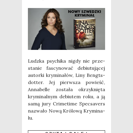
Ludz­ka psy­chi­ka nigdy nie prze­
sta­nie fascy­no­wać debiu­tu­ją­cej
autor­ki kry­mi­na­łów, Liny Bengts­
dot­ter. Jej pierw­sza powieść,
Anna­bel­le zosta­ła okrzyk­nię­ta
kry­mi­nal­nym debiu­tem roku, a ją
samą jury Cri­me­ti­me Spec­sa­vers
nazwa­ło Nową Kró­lo­wą Kry­mi­na­
łu.