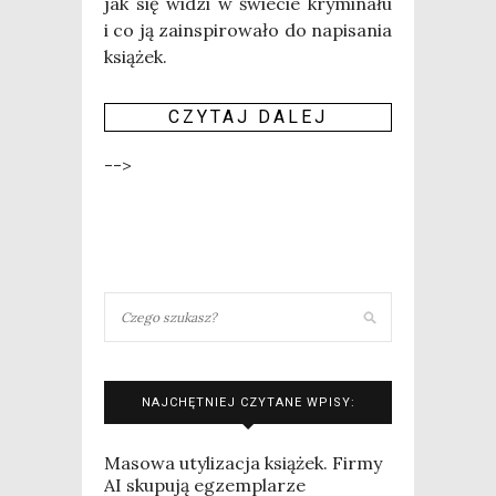
jak się widzi w świe­cie kry­mi­na­łu
i co ją zain­spi­ro­wa­ło do napi­sa­nia
ksią­żek.
CZY­TAJ DALEJ
-->
NAJCHĘTNIEJ CZYTANE WPISY:
Masowa utylizacja książek. Firmy
AI skupują egzemplarze