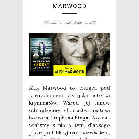
MARWOOD
Opublikowano dnia: 5 czerwca 2017
Alex Mar­wo­od to piszą­ca pod
pseu­do­ni­mem bry­tyj­ska autor­ka
kry­mi­na­łów. Wśród jej fanów
odnaj­dzie­my cho­ciaż­by mistrza
hor­ro­ru, Ste­phe­na Kin­ga. Roz­ma­
wia­li­śmy z nią o tym, dla­cze­go
pisze pod fik­cyj­nym nazwi­skiem,