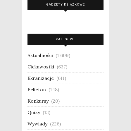
GADŻETY KSIĄŻKOWE
KATEGORIE
Aktualności
(1 609)
Ciekawostki
(637)
Ekranizacje
(611)
Felieton
(148)
Konkursy
(20)
Quizy
(13)
Wywiady
(226)