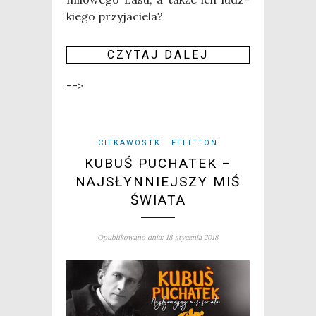
kie­go przy­ja­cie­la?
CZY­TAJ DALEJ
-->
CIEKAWOSTKI
FELIETON
KUBUŚ PUCHATEK –
NAJSŁYNNIEJSZY MIŚ
ŚWIATA
Opublikowano dnia: 18 stycznia 2018