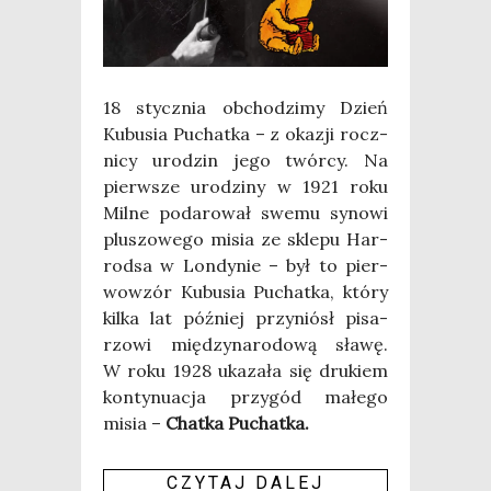
18 stycz­nia obcho­dzi­my Dzień
Kubu­sia Puchat­ka – z oka­zji rocz­
ni­cy uro­dzin jego twór­cy. Na
pierw­sze uro­dzi­ny w 1921 roku
Mil­ne poda­ro­wał swe­mu syno­wi
plu­szo­we­go misia ze skle­pu Har­
rod­sa w Lon­dy­nie – był to pier­
wo­wzór Kubu­sia Puchat­ka, któ­ry
kil­ka lat póź­niej przy­niósł pisa­
rzo­wi mię­dzy­na­ro­do­wą sła­wę.
W roku 1928 uka­za­ła się dru­kiem
kon­ty­nu­acja przy­gód małe­go
misia –
Chat­ka Puchat­ka.
CZY­TAJ DALEJ