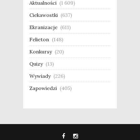
Aktualności
(1 609)
Ciekawostki
(637)
Ekranizacje
(611)
Felieton
(148)
Konkursy
(20)
Quizy
(13)
Wywiady
(226)
Zapowiedzi
(405)