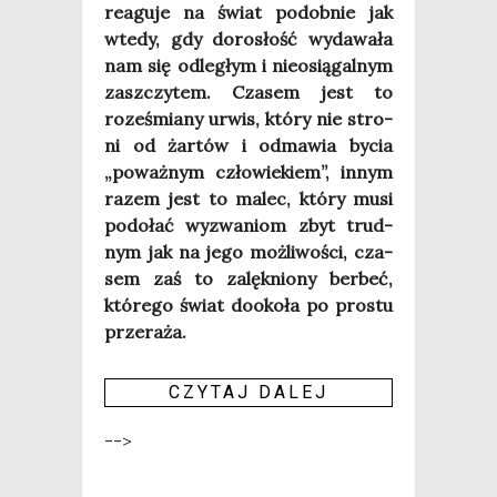
reagu­je na świat podob­nie jak
wte­dy, gdy doro­słość wyda­wa­ła
nam się odle­głym i nie­osią­gal­nym
zaszczy­tem. Cza­sem jest to
roze­śmia­ny urwis, któ­ry nie stro­
ni od żar­tów i odma­wia bycia
„poważ­nym czło­wie­kiem”, innym
razem jest to malec, któ­ry musi
podo­łać wyzwa­niom zbyt trud­
nym jak na jego moż­li­wo­ści, cza­
sem zaś to zalęk­nio­ny ber­beć,
któ­re­go świat dooko­ła po pro­stu
przeraża.
CZY­TAJ DALEJ
-->