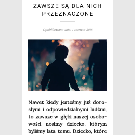
ZAWSZE SĄ DLA NICH
PRZEZNACZONE
Opublikowano dnia: 1 czerwca 2018
Nawet kie­dy jeste­śmy już doro­
sły­mi i odpo­wie­dzial­ny­mi ludź­mi,
to zawsze w głę­bi naszej oso­bo­
wo­ści nosi­my dziec­ko, któ­rym
byli­śmy lata temu. Dziec­ko, któ­re