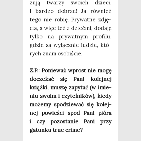
zu­ją twa­rzy swo­ich dzie­ci.
I bar­dzo dobrze! Ja rów­nież
tego nie robię. Pry­wat­ne zdję­
cia, a więc też z dzieć­mi, doda­ję
tyl­ko na pry­wat­nym pro­fi­lu,
gdzie są wyłącz­nie ludzie, któ­
rych znam oso­bi­ście.
Z.P.: Ponie­waż wprost nie mogę
docze­kać się Pani kolej­nej
książ­ki, muszę zapy­tać (w imie­
niu swo­im i czy­tel­ni­ków), kie­dy
może­my spo­dzie­wać się kolej­
nej powie­ści spod Pani pió­ra
i czy pozo­sta­nie Pani przy
gatun­ku true cri­me?