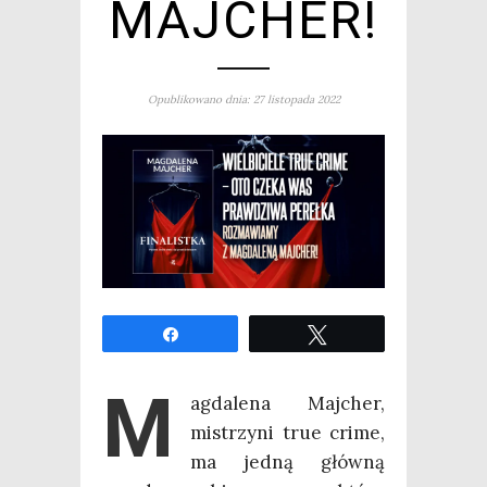
MAJCHER!
Opublikowano dnia: 27 listopada 2022
Udo­stęp­nij
Twe­etuj
M
ag­da­le­na Maj­cher,
mistrzy­ni true cri­me,
ma jed­ną głów­ną