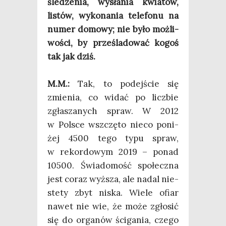
śle­dze­nia, wysła­nia kwia­tów,
listów, wyko­na­nia tele­fo­nu na
numer domo­wy; nie było moż­li­
wo­ści, by prze­śla­do­wać kogoś
tak jak dziś.
M.M.:
Tak, to podej­ście się
zmie­nia, co widać po licz­bie
zgła­sza­nych spraw. W 2012
w Pol­sce wsz­czę­to nie­co poni­
żej 4500 tego typu spraw,
w rekor­do­wym 2019 – ponad
10500. Świa­do­mość spo­łecz­na
jest coraz wyż­sza, ale nadal nie­
ste­ty zbyt niska. Wie­le ofiar
nawet nie wie, że może zgło­sić
się do orga­nów ści­ga­nia, cze­go