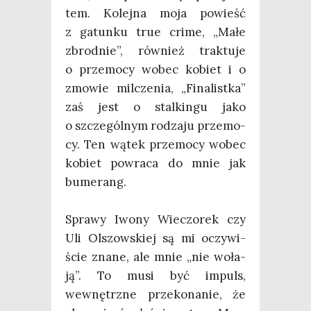
tem. Kolej­na moja powieść
z gatun­ku true cri­me, „Małe
zbrod­nie”, rów­nież trak­tu­je
o prze­mo­cy wobec kobiet i o
zmo­wie mil­cze­nia, „Fina­list­ka”
zaś jest o stal­kin­gu jako
o szcze­gól­nym rodza­ju prze­mo­
cy. Ten wątek prze­mo­cy wobec
kobiet powra­ca do mnie jak
bume­rang.
Spra­wy Iwo­ny Wie­czo­rek czy
Uli Olszow­skiej są mi oczy­wi­
ście zna­ne, ale mnie „nie woła­
ją”. To musi być impuls,
wewnętrz­ne prze­ko­na­nie, że