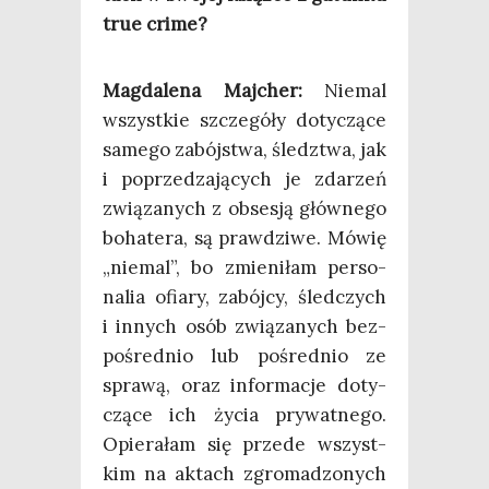
true crime?
Mag­da­le­na Maj­cher:
Nie­mal
wszyst­kie szcze­gó­ły doty­czą­ce
same­go zabój­stwa, śledz­twa, jak
i poprze­dza­ją­cych je zda­rzeń
zwią­za­nych z obse­sją głów­ne­go
boha­te­ra, są praw­dzi­we. Mówię
„nie­mal”, bo zmie­ni­łam per­so­
na­lia ofia­ry, zabój­cy, śled­czych
i innych osób zwią­za­nych bez­
po­śred­nio lub pośred­nio ze
spra­wą, oraz infor­ma­cje doty­
czą­ce ich życia pry­wat­ne­go.
Opie­ra­łam się przede wszyst­
kim na aktach zgro­ma­dzo­nych