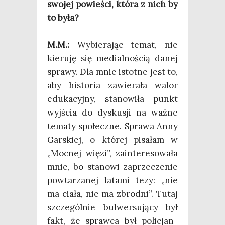
swo­jej powie­ści, któ­ra z nich by
to była?
M.M.:
Wybie­ra­jąc temat, nie
kie­ru­ję się medial­no­ścią danej
spra­wy. Dla mnie istot­ne jest to,
aby histo­ria zawie­ra­ła walor
edu­ka­cyj­ny, sta­no­wi­ła punkt
wyj­ścia do dys­ku­sji na waż­ne
tema­ty spo­łecz­ne. Spra­wa Anny
Gar­skiej, o któ­rej pisa­łam w
„Moc­nej wię­zi”, zain­te­re­so­wa­ła
mnie, bo sta­no­wi zaprze­cze­nie
powta­rza­nej lata­mi tezy: „nie
ma cia­ła, nie ma zbrod­ni”. Tutaj
szcze­gól­nie bul­wer­su­ją­cy był
fakt, że spraw­ca był poli­cjan­