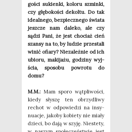
go­ści sukien­ki, kolo­ru szmin­ki,
czy głę­bo­ko­ści dekol­tu. Do tak
ide­al­ne­go, bez­piecz­ne­go świa­ta
jesz­cze nam dale­ko, ale czy
sądzi Pani, że jest cho­ciaż cień
szan­sy na to, by ludzie prze­sta­li
winić ofia­ry? Nie­za­leż­nie od ich
ubio­ru, maki­ja­żu, godzi­ny wyj­
ścia, spo­so­bu powro­tu do
domu?
M.M.:
Mam spo­ro wąt­pli­wo­ści,
kie­dy sły­szę ten obrzy­dli­wy
rechot w odpo­wie­dzi na insy­
nu­acje, jako­by kobie­ty nie mia­ły
dzie­ci, bo dają w szy­ję. Nie­ste­ty,
w naszym spo­łe­czeń­stwie jest