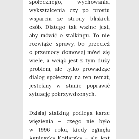
spo­łecz­ne­go, wycho­wa­nia,
wykształ­ce­nia czy po pro­stu
wspar­cia ze stro­ny bli­skich
osób. Dla­te­go tak waż­ne jest,
aby mówić o stal­kin­gu. To nie
roz­wią­że spra­wy, bo prze­cież
o prze­mo­cy domo­wej mówi się
wie­le, a wciąż jest z tym duży
pro­blem, ale tyl­ko pro­wa­dząc
dia­log spo­łecz­ny na ten temat,
jeste­śmy w sta­nie popra­wić
sytu­ację pokrzywdzonych.
Dzi­siaj stal­king pod­le­ga karze
wię­zie­nia – cze­go nie było
w 1996 roku, kie­dy zgi­nę­ła
Agniesz­ka Kotlar­ska – ale jest