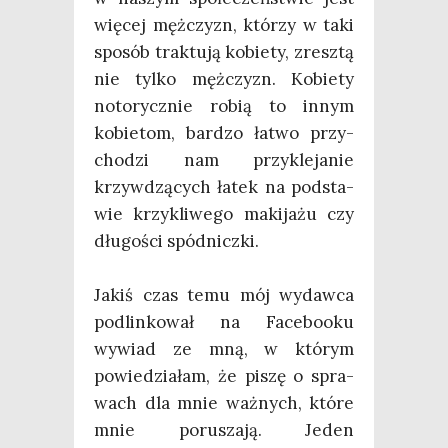
wię­cej męż­czyzn, któ­rzy w taki
spo­sób trak­tu­ją kobie­ty, zresz­tą
nie tyl­ko męż­czyzn. Kobie­ty
noto­rycz­nie robią to innym
kobie­tom, bar­dzo łatwo przy­
cho­dzi nam przy­kle­ja­nie
krzyw­dzą­cych łatek na pod­sta­
wie krzy­kli­we­go maki­ja­żu czy
dłu­go­ści spód­nicz­ki.
Jakiś czas temu mój wydaw­ca
pod­lin­ko­wał na Face­bo­oku
wywiad ze mną, w któ­rym
powie­dzia­łam, że piszę o spra­
wach dla mnie waż­nych, któ­re
mnie poru­sza­ją. Jeden