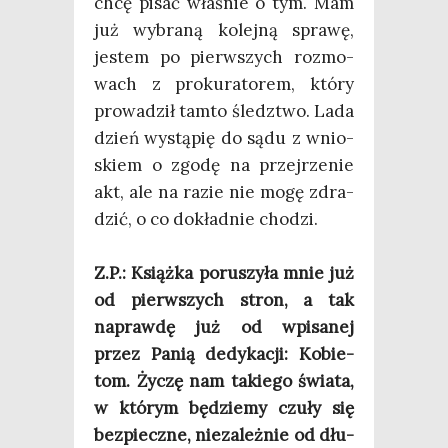
chcę pisać wła­śnie o tym. Mam
już wybra­ną kolej­ną spra­wę,
jestem po pierw­szych roz­mo­
wach z pro­ku­ra­to­rem, któ­ry
pro­wa­dził tam­to śledz­two. Lada
dzień wystą­pię do sądu z wnio­
skiem o zgo­dę na przej­rze­nie
akt, ale na razie nie mogę zdra­
dzić, o co dokład­nie cho­dzi.
Z.P.: Książ­ka poru­szy­ła mnie już
od pierw­szych stron, a tak
napraw­dę już od wpi­sa­nej
przez Panią dedy­ka­cji: Kobie­
tom. Życzę nam takie­go świa­ta,
w któ­rym będzie­my czu­ły się
bez­piecz­ne, nie­za­leż­nie od dłu­