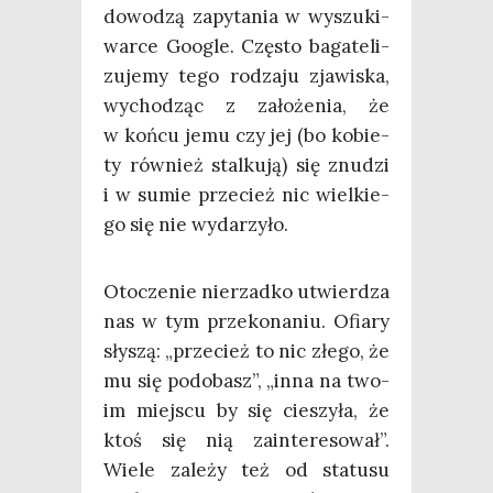
dowo­dzą zapy­ta­nia w wyszu­ki­
war­ce Google. Czę­sto baga­te­li­
zu­je­my tego rodza­ju zja­wi­ska,
wycho­dząc z zało­że­nia, że
w koń­cu jemu czy jej (bo kobie­
ty rów­nież stal­ku­ją) się znu­dzi
i w sumie prze­cież nic wiel­kie­
go się nie wydarzyło.
Oto­cze­nie nie­rzad­ko utwier­dza
nas w tym prze­ko­na­niu. Ofia­ry
sły­szą: „prze­cież to nic złe­go, że
mu się podo­basz”, „inna na two­
im miej­scu by się cie­szy­ła, że
ktoś się nią zain­te­re­so­wał”.
Wie­le zale­ży też od sta­tu­su