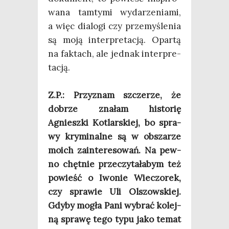
wa­na tam­ty­mi wyda­rze­nia­mi,
a więc dia­lo­gi czy prze­my­śle­nia
są moją inter­pre­ta­cją. Opar­tą
na fak­tach, ale jed­nak inter­pre­
ta­cją.
Z.P.: Przy­znam szcze­rze, że
dobrze zna­łam histo­rię
Agniesz­ki Kotlar­skiej, bo spra­
wy kry­mi­nal­ne są w obsza­rze
moich zain­te­re­so­wań. Na pew­
no chęt­nie prze­czy­ta­ła­bym też
powieść o Iwo­nie Wie­czo­rek,
czy spra­wie Uli Olszow­skiej.
Gdy­by mogła Pani wybrać kolej­
ną spra­wę tego typu jako temat