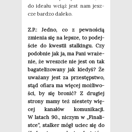
do ide­ału wciąż jest nam jesz­
cze bar­dzo dale­ko.
Z.P.: Jed­no, co z pew­no­ścią
zmie­nia się na lep­sze, to podej­
ście do kwe­stii stal­kin­gu. Czy
podob­nie jak ja, ma Pani wra­że­
nie, że wresz­cie nie jest on tak
baga­te­li­zo­wa­ny jak kie­dyś? Że
uwa­ża­ny jest za prze­stęp­stwo,
stąd ofia­ra ma wię­cej moż­li­wo­
ści, by się bro­nić? Z dru­giej
stro­ny mamy też nie­ste­ty wię­
cej kana­łów komu­ni­ka­cji.
W latach 90., niczym w „Fina­li­
st­ce”, stal­ker mógł uciec się do