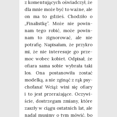
z komen­tu­ją­cych oświad­czył, że
dla mnie może być to waż­ne, ale
on ma to gdzieś. Cho­dzi­ło o
„Fina­list­kę”. Może nie powin­
nam tego robić, może powin­
nam to zigno­ro­wać, ale nie
potra­fię. Napi­sa­łam, że przy­kro
mi, że nie inte­re­su­je go prze­
moc wobec kobiet. Odpi­sał, że
ofia­ra sama sobie wybra­ła taki
los. Ona posta­no­wi­ła zostać
model­ką, a nie zgi­nąć z rąk psy­
cho­fa­na! Wciąż wini się ofia­ry
i to jest prze­ra­ża­ją­ce. Oczy­wi­
ście, dostrze­gam zmia­ny, któ­re
zaszły w cią­gu ostat­nich lat, ale
nadal musi­my o tym mówić, bo