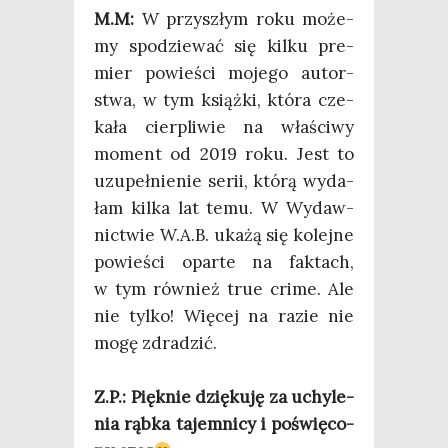
M.M:
W przy­szłym roku może­
my spo­dzie­wać się kil­ku pre­
mier powie­ści moje­go autor­
stwa, w tym książ­ki, któ­ra cze­
ka­ła cier­pli­wie na wła­ści­wy
moment od 2019 roku. Jest to
uzu­peł­nie­nie serii, któ­rą wyda­
łam kil­ka lat temu. W Wydaw­
nic­twie W.A.B. uka­żą się kolej­ne
powie­ści opar­te na fak­tach,
w tym rów­nież true cri­me. Ale
nie tyl­ko! Wię­cej na razie nie
mogę zdra­dzić.
Z.P.: Pięk­nie dzię­ku­ję za uchy­le­
nia rąb­ka tajem­ni­cy i poświę­co­