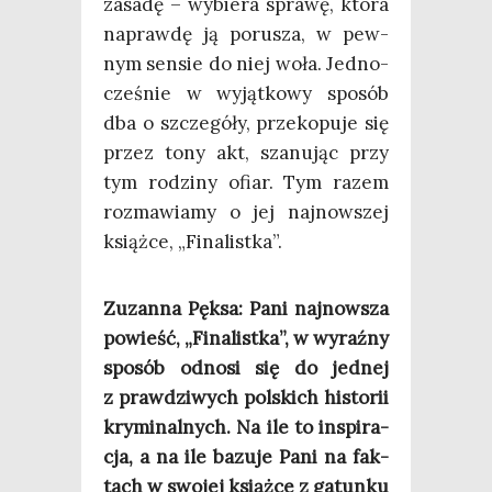
zasa­dę – wybie­ra spra­wę, któ­ra
napraw­dę ją poru­sza, w pew­
nym sen­sie do niej woła. Jed­no­
cze­śnie w wyjąt­ko­wy spo­sób
dba o szcze­gó­ły, prze­ko­pu­je się
przez tony akt, sza­nu­jąc przy
tym rodzi­ny ofiar. Tym razem
roz­ma­wia­my o jej naj­now­szej
książ­ce, „Fina­list­ka”.
Zuzan­na Pęk­sa: Pani naj­now­sza
powieść, „Fina­list­ka”, w wyraź­ny
spo­sób odno­si się do jed­nej
z praw­dzi­wych pol­skich histo­rii
kry­mi­nal­nych. Na ile to inspi­ra­
cja, a na ile bazu­je Pani na fak­
tach w swo­jej książ­ce z gatun­ku