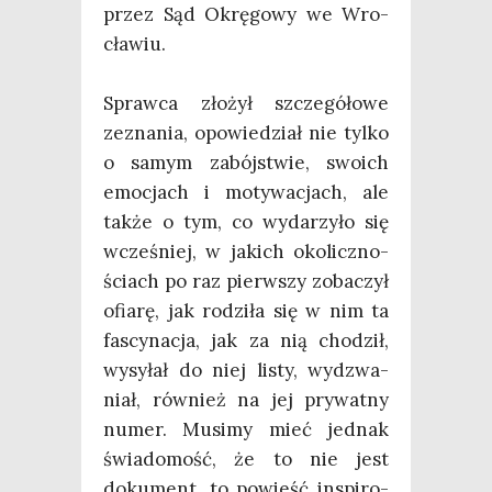
przez Sąd Okrę­go­wy we Wro­
cła­wiu.
Spraw­ca zło­żył szcze­gó­ło­we
zezna­nia, opo­wie­dział nie tyl­ko
o samym zabój­stwie, swo­ich
emo­cjach i moty­wa­cjach, ale
tak­że o tym, co wyda­rzy­ło się
wcze­śniej, w jakich oko­licz­no­
ściach po raz pierw­szy zoba­czył
ofia­rę, jak rodzi­ła się w nim ta
fascy­na­cja, jak za nią cho­dził,
wysy­łał do niej listy, wydzwa­
niał, rów­nież na jej pry­wat­ny
numer. Musi­my mieć jed­nak
świa­do­mość, że to nie jest
doku­ment, to powieść inspi­ro­