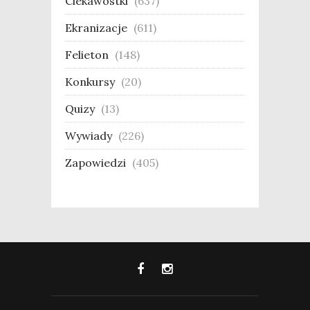
Ciekawostki
(637)
Ekranizacje
(611)
Felieton
(148)
Konkursy
(20)
Quizy
(13)
Wywiady
(226)
Zapowiedzi
(405)