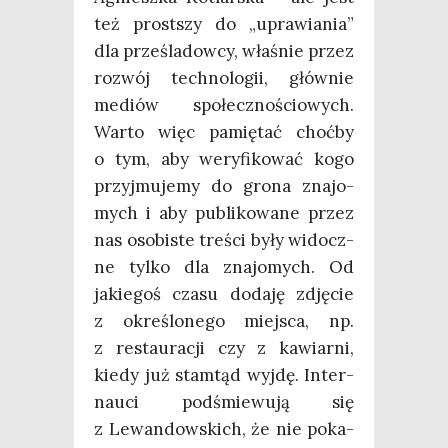
też prost­szy do „upra­wia­nia”
dla prze­śla­dow­cy, wła­śnie przez
roz­wój tech­no­lo­gii, głów­nie
mediów spo­łecz­no­ścio­wych.
War­to więc pamię­tać choć­by
o tym, aby wery­fi­ko­wać kogo
przyj­mu­je­my do gro­na zna­jo­
mych i aby publi­ko­wa­ne przez
nas oso­bi­ste tre­ści były widocz­
ne tyl­ko dla zna­jo­mych. Od
jakie­goś cza­su doda­ję zdję­cie
z okre­ślo­ne­go miej­sca, np.
z restau­ra­cji czy z kawiar­ni,
kie­dy już stam­tąd wyj­dę. Inter­
nau­ci pod­śmie­wu­ją się
z Lewan­dow­skich, że nie poka­