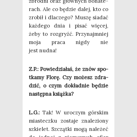
zbrod­ni oraz głów­nych boha­te­
rach. Ale co będzie dalej, kto co
zro­bił i dla­cze­go? Muszę sia­dać
każ­de­go dnia i pisać wię­cej,
żeby to roz­gryźć. Przy­naj­mniej
moja pra­ca nigdy nie
jest nudna!
Z.P.: Powie­dzia­łaś, że znów spo­
tka­my Flo­rę. Czy możesz zdra­
dzić, o czym dokład­nie będzie
następ­na książka?
L.G.:
Tak! W uro­czym gór­skim
mia­stecz­ku zosta­je zna­le­zio­ny
szkie­let. Szcząt­ki mogą nale­żeć