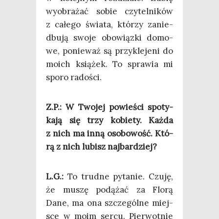
wyobra­żać sobie czy­tel­ni­ków
z całe­go świa­ta, któ­rzy zanie­
dbu­ją swo­je obo­wiąz­ki domo­
we, ponie­waż są przy­kle­je­ni do
moich ksią­żek. To spra­wia mi
spo­ro radości.
Z.P.: W Two­jej powie­ści spo­ty­
ka­ją się trzy kobie­ty. Każ­da
z nich ma inną oso­bo­wość. Któ­
rą z nich lubisz najbardziej?
L.G.:
To trud­ne pyta­nie. Czu­ję,
że muszę podą­żać za Flo­rą
Dane, ma ona szcze­gól­ne miej­
sce w moim ser­cu. Pier­wot­nie