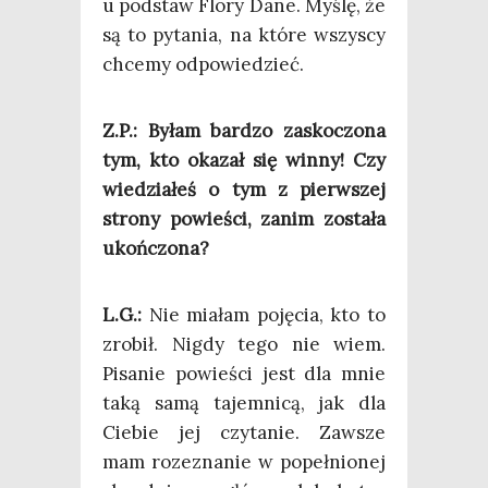
u pod­staw Flo­ry Dane. Myślę, że
są to pyta­nia, na któ­re wszy­scy
chce­my odpowiedzieć.
Z.P.: Byłam bar­dzo zasko­czo­na
tym, kto oka­zał się win­ny! Czy
wie­dzia­łeś o tym z pierw­szej
stro­ny powie­ści, zanim zosta­ła
ukończona?
L.G.:
Nie mia­łam poję­cia, kto to
zro­bił. Nigdy tego nie wiem.
Pisa­nie powie­ści jest dla mnie
taką samą tajem­ni­cą, jak dla
Cie­bie jej czy­ta­nie. Zawsze
mam roze­zna­nie w popeł­nio­nej