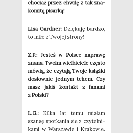
cho­ciaż przez chwi­lę z tak zna­
ko­mi­tą pisarką!
Lisa Gard­ner:
Dzię­ku­ję bar­dzo,
to miłe z Two­jej strony!
Z.P.: Jesteś w Pol­sce napra­wę
zna­na. Two­im wiel­bi­cie­le czę­sto
mówią, że czy­ta­ją Two­je książ­ki
dosłow­nie jed­nym tchem. Czy
masz jakiś kon­takt z fana­mi
z Polski?
L.G.:
Kil­ka lat temu mia­łam
szan­sę spo­tka­nia się z czy­tel­ni­
ka­mi w War­sza­wie i Kra­ko­wie.