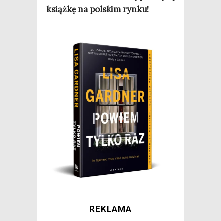
książ­kę na pol­skim rynku!
REKLAMA