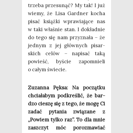
trze­ba prze­su­nąć? My tak! I już
wie­my, że Lisa Gard­ner kocha
pisać książ­ki wpra­wia­ją­ce nas
w taki wła­śnie stan. I dokład­nie
do tego się nam przy­zna­ła – że
jed­nym z jej głów­nych pisar­
skich celów – napi­sać taką
powieść, byście zapo­mnie­li
o całym świecie.
Zuzan­na Pęk­sa: Na począt­ku
chcia­ła­bym pod­kre­ślić, że bar­
dzo cie­szę się z tego, że mogę Ci
zadać pyta­nia zwią­za­ne z
„Powiem tyl­ko raz”. To dla mnie
zaszczyt móc poroz­ma­wiać