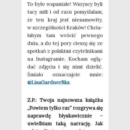
To było wspa­nia­łe! Wszy­scy byli
tacy mili i od razu pomy­śla­łam,
że ten kraj jest nie­sa­mo­wi­ty,
w szcze­gól­no­ści Kra­ków! Chcia­
ła­bym tam wró­cić pew­ne­go
dnia, a do tej pory cie­szę się ze
spo­tkań z pol­ski­mi czy­tel­ni­ka­mi
na Insta­gra­mie. Kocham oglą­
dać zdję­cia i się nimi dzie­lić.
Śmia­ło ozna­czaj­cie mnie:
@LisaGardnerBks
.
Z.P.: Two­ja naj­now­sza książ­ka
„Powiem tyl­ko raz” roz­gry­wa się
napraw­dę bły­ska­wicz­nie –
uwiel­biam taką nar­ra­cję. Jak