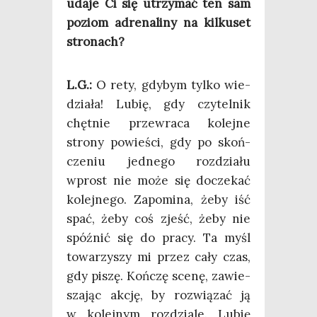
uda­je Ci się utrzy­mać ten sam
poziom adre­na­li­ny na kil­ku­set
stronach?
L.G.:
O rety, gdy­bym tyl­ko wie­
dzia­ła! Lubię, gdy czy­tel­nik
chęt­nie prze­wra­ca kolej­ne
stro­ny powie­ści, gdy po skoń­
cze­niu jed­ne­go roz­dzia­łu
wprost nie może się docze­kać
kolej­ne­go. Zapo­mi­na, żeby iść
spać, żeby coś zjeść, żeby nie
spóź­nić się do pra­cy. Ta myśl
towa­rzy­szy mi przez cały czas,
gdy piszę. Koń­czę sce­nę, zawie­
sza­jąc akcję, by roz­wią­zać ją
w kolej­nym roz­dzia­le. Lubię