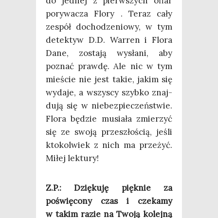
do jed­nej z pierw­szych ofiar
pory­wa­cza Flo­ry . Teraz cały
zespół docho­dze­nio­wy, w tym
detek­tyw D.D. War­ren i Flo­ra
Dane, zosta­ją wysła­ni, aby
poznać praw­dę. Ale nic w tym
mie­ście nie jest takie, jakim się
wyda­je, a wszy­scy szyb­ko znaj­
du­ją się w nie­bez­pie­czeń­stwie.
Flo­ra będzie musia­ła zmie­rzyć
się ze swo­ją prze­szło­ścią, jeśli
kto­kol­wiek z nich ma prze­żyć.
Miłej lektury!
Z.P.: Dzię­ku­ję pięk­nie za
poświę­co­ny czas i cze­ka­my
w takim razie na Two­ją kolej­ną