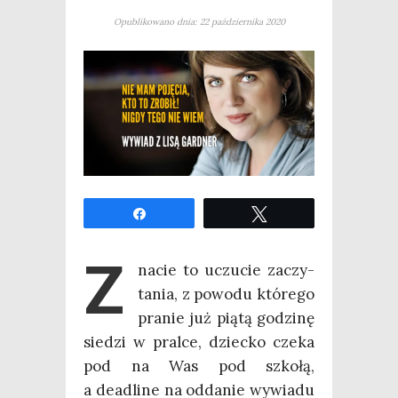
Opublikowano dnia: 22 października 2020
Udo­stęp­nij
Twe­etuj
Z
na­cie to uczu­cie zaczy­
ta­nia, z powo­du któ­re­go
pra­nie już pią­tą godzi­nę
sie­dzi w pral­ce, dziec­ko cze­ka
pod na Was pod szko­łą,
a deadli­ne na odda­nie wywia­du