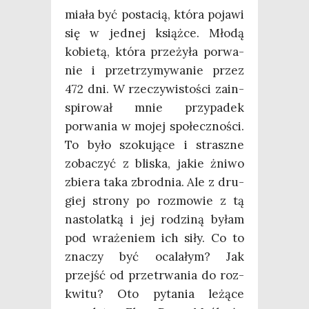
mia­ła być posta­cią, któ­ra poja­wi
się w jed­nej książ­ce. Mło­dą
kobie­tą, któ­ra prze­ży­ła porwa­
nie i prze­trzy­my­wa­nie przez
472 dni. W rze­czy­wi­sto­ści zain­
spi­ro­wał mnie przy­pa­dek
porwa­nia w mojej spo­łecz­no­ści.
To było szo­ku­ją­ce i strasz­ne
zoba­czyć z bli­ska, jakie żni­wo
zbie­ra taka zbrod­nia. Ale z dru­
giej stro­ny po roz­mo­wie z tą
nasto­lat­ką i jej rodzi­ną byłam
pod wra­że­niem ich siły. Co to
zna­czy być oca­la­łym? Jak
przejść od prze­trwa­nia do roz­
kwi­tu? Oto pyta­nia leżą­ce