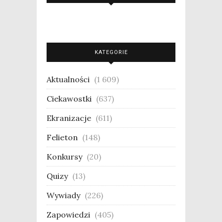
KATEGORIE
Aktualności
(1 609)
Ciekawostki
(637)
Ekranizacje
(611)
Felieton
(148)
Konkursy
(20)
Quizy
(13)
Wywiady
(226)
Zapowiedzi
(405)