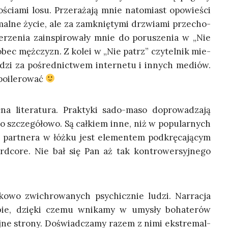
­ścia­mi losu. Prze­ra­ża­ją mnie nato­miast opo­wie­ści
mal­ne życie, ale za zamknię­ty­mi drzwia­mi prze­cho­
­rze­nia zain­spi­ro­wa­ły mnie do poru­sze­nia w „Nie
obec męż­czyzn. Z kolei w „Nie patrz” czy­tel­nik mie­
ludzi za pośred­nic­twem inter­ne­tu i innych mediów.
spoilerować
lite­ra­tu­ra. Prak­ty­ki sado-maso dopro­wa­dza­ją
dzo szcze­gó­ło­wo. Są cał­kiem inne, niż w popu­lar­nych
 part­ne­ra w łóż­ku jest ele­men­tem pod­krę­ca­ją­cym
­co­re. Nie bał się Pan aż tak kon­tro­wer­syj­ne­go
o­wo zwi­chro­wa­nych psy­chicz­nie ludzi. Nar­ra­cja
bie, dzię­ki cze­mu wni­ka­my w umy­sły boha­te­rów
­ne stro­ny. Doświad­cza­my razem z nimi eks­tre­mal­