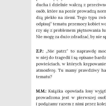
ducha i dziel­nie wal­czą z prze­ciw­no
osób, któ­re na pozór pro­wa­dzą nor­
dzą pie­kło na zie­mi. Tego typu zwie
odpi­suj” tema­tu prze­mo­cy kobiet w
rzy się z pro­ble­mem pięt­no­wa­nia 
Nie mogę za dużo zdra­dzać, by nie 
Z.P.:
„Nie patrz” to napraw­dę moc­na 
w niej do tra­ge­dii i są opi­sa­ne bar­
powie­ściach, w któ­rych krę­po­wa­nie
atmos­fe­rę. Tu mamy praw­dzi­wy hard
tematu?
M.M.:
Książ­ka opo­wia­da losy wyjąt­k
pro­wa­dzo­na jest w pierw­szej oso­
i podą­ża­my razem z nimi przez kolej