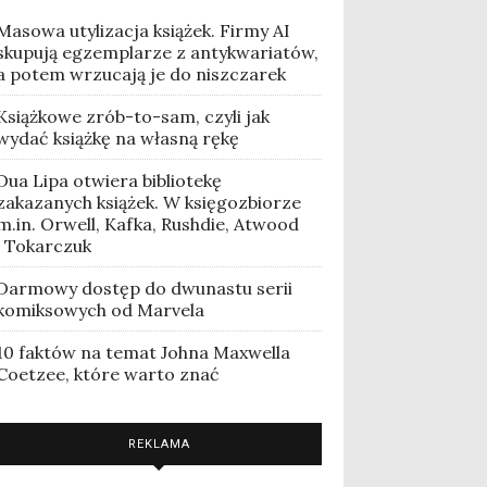
Masowa utylizacja książek. Firmy AI
skupują egzemplarze z antykwariatów,
a potem wrzucają je do niszczarek
Książkowe zrób-to-sam, czyli jak
wydać książkę na własną rękę
Dua Lipa otwiera bibliotekę
zakazanych książek. W księgozbiorze
m.in. Orwell, Kafka, Rushdie, Atwood
i Tokarczuk
Darmowy dostęp do dwunastu serii
komiksowych od Marvela
10 faktów na temat Johna Maxwella
Coetzee, które warto znać
REKLAMA