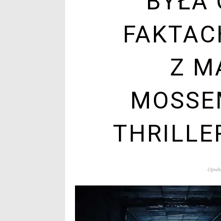
BYŁA 
FAKTAC
Z M
MOSSE
THRILLE
Opubl