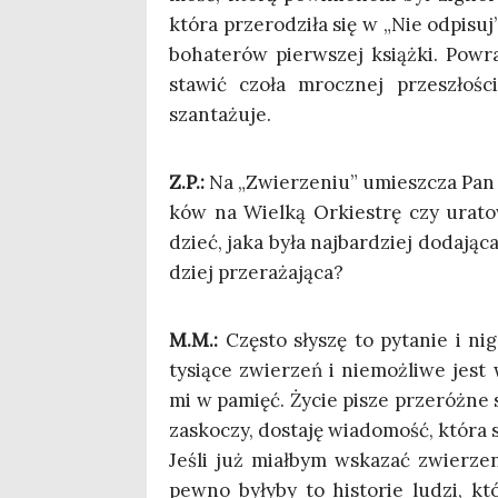
któ­ra prze­ro­dzi­ła się w „Nie odpi­suj
boha­te­rów pierw­szej książ­ki. Powra
sta­wić czo­ła mrocz­nej prze­szło­śc
szantażuje.
Z.P.:
Na „Zwie­rze­niu” umiesz­cza Pan wi
ków na Wiel­ką Orkie­strę czy ura­to
dzieć, jaka była naj­bar­dziej doda­ją­c
dziej przerażająca?
M.M.:
Czę­sto sły­szę to pyta­nie i n
tysią­ce zwie­rzeń i nie­moż­li­we jest
mi w pamięć. Życie pisze prze­róż­ne s
zasko­czy, dosta­ję wia­do­mość, któ­ra
Jeśli już miał­bym wska­zać zwie­rze­n
pew­no były­by to histo­rie ludzi, kt