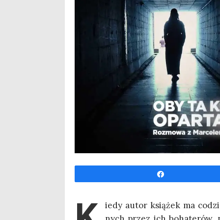
Udo­stęp­nij
K
ie­dy autor ksią­żek ma codzi
nych przez ich boha­te­rów, n