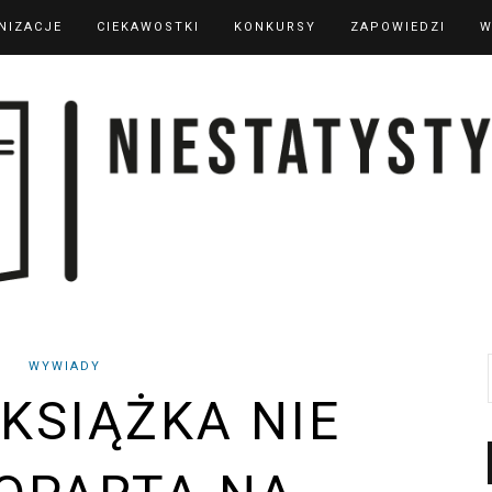
NIZACJE
CIEKAWOSTKI
KONKURSY
ZAPOWIEDZI
W
WYWIADY
 KSIĄŻKA NIE