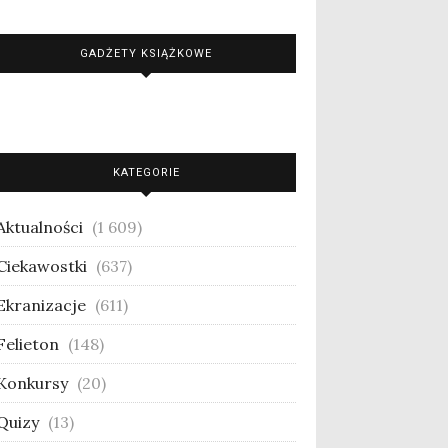
GADŻETY KSIĄŻKOWE
KATEGORIE
Aktualności
(1 609)
Ciekawostki
(637)
Ekranizacje
(611)
Felieton
(148)
Konkursy
(20)
Quizy
(13)