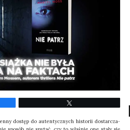
Twe­etuj
en­ny dostęp do auten­tycz­nych histo­rii dostar­cza­
ie spo­sób nie spy­tać, czy to wła­śnie one sta­ły się