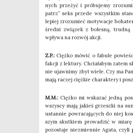
nych prze­żyć i pró­bu­je­my zro­zu­mi
patrz” seks przede wszyst­kim sta­no­
lepiej zro­zu­mieć moty­wa­cje boha­te­
śred­ni zwią­zek z bole­sną, trud­ną 
wpły­wa na roz­wój akcji.
Z.P.:
Cięż­ko mówić o fabu­le powie­ści,
fak­cji z lek­tu­ry. Chcia­ła­bym zatem 
nie ujaw­ni­my zbyt wie­le. Czy ma Pan 
mają raczej cięż­kie cha­rak­te­ry i pos
M.M.:
Cięż­ko mi wska­zać jed­ną pos
wszy­scy mają jakieś grzesz­ki na su
ustan­nie powra­ca­ją­cych do niej kosz
szym skut­kiem pro­wa­dzić w mia­rę 
pozo­sta­je nie­zmien­nie Aga­ta, czy­l