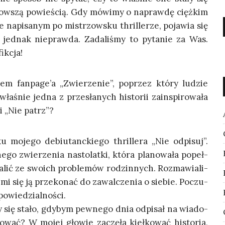
j­now­szą powie­ścią. Gdy mówi­my o napraw­dę cięż­kim
e napi­sa­nym po mistrzow­sku thril­le­rze, poja­wia się
jed­nak nie­praw­da. Zada­li­śmy to pyta­nie za Was.
fikcja!
­lem fanpage’a „Zwie­rze­nie”, poprzez któ­ry ludzie
ła­śnie jed­na z prze­sła­nych histo­rii zain­spi­ro­wa­ła
ki „Nie patrz”?
moje­go debiu­tanc­kie­go thril­le­ra „Nie odpi­suj”.
­go zwie­rze­nia nasto­lat­ki, któ­ra pla­no­wa­ła popeł­
a­lić ze swo­ich pro­ble­mów rodzin­nych. Roz­ma­wia­li­
 mi się ją prze­ko­nać do zawal­cze­nia o sie­bie. Poczu­
dpowiedzialności.
 się sta­ło, gdy­bym pew­ne­go dnia odpi­sał na wia­do­
o­wać? W mojej gło­wie zaczę­ła kieł­ko­wać histo­ria,