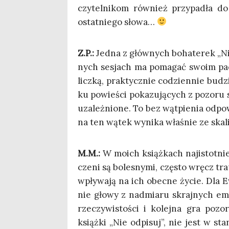
czy­tel­ni­kom rów­nież przy­pa­dła d
ostat­nie­go słowa…
Z.P.:
Jed­na z głów­nych boha­te­rek „Nie
nych sesjach ma poma­gać swo­im pacje
licz­ką, prak­tycz­nie codzien­nie bud
ku powie­ści poka­zu­ją­cych z pozo­ru s
uza­leż­nio­ne. To bez wąt­pie­nia odpo­
na ten wątek wyni­ka wła­śnie ze ska­
M.M.:
W moich książ­kach naj­istot­nie
cze­ni są bole­sny­mi, czę­sto wręcz tra
wpły­wa­ją na ich obec­ne życie. Dla Ew
nie gło­wy z nad­mia­ru skraj­nych emo
rze­czy­wi­sto­ści i kolej­na gra poz
książ­ki „Nie odpi­suj”, nie jest w sta