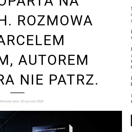
OPARTA NA
H. ROZMOWA
ARCELEM
M, AUTOREM
RA NIE PATRZ.
ikowano dnia: 28 stycznia 2020