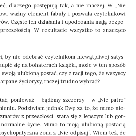
eć, dla­cze­go postę­pu­ją tak, a nie ina­czej. W „Nie
wi waż­ny ele­ment fabu­ły i pozwa­la czy­tel­ni­ko­wi
rów. Czę­sto ich dzia­ła­nia i upodo­ba­nia mają bez­po­
prze­szło­ścią. W rezul­ta­cie wszyst­ko to zna­czą­co
 by nie ode­brać czy­tel­ni­kom nie­wąt­pli­wej satys­
sku­pić się na boha­te­rach książ­ki, może w ten spo­sób
swo­ją ulu­bio­ną postać, czy z racji tego, że wszy­scy
zar­pa­ne życio­ry­sy, raczej trud­no wybrać?
tać, ponie­waż – bądź­my szcze­rzy – w „Nie patrz”
mie­niu. Podzi­wiam jed­nak Ewę za to, że mimo nie­
­ma­rów z prze­szło­ści, sta­ra się z lep­szym lub gor­
nor­mal­ne życie. Mimo to moją ulu­bio­ną posta­cią
i psy­cho­pa­tycz­na żona z „Nie odpi­suj”. Wiem też, że