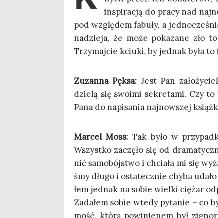
inspi­ra­cją do pra­cy nad na
pod wzglę­dem fabu­ły, a jed­no­cze­śni
nadzie­ja, że może poka­za­ne zło to 
Trzy­maj­cie kciu­ki, by jed­nak była to 
Zuzan­na Pęk­sa:
Jest Pan zało­ży­cie
dzie­lą się swo­imi sekre­ta­mi. Czy to w
Pana do napi­sa­nia naj­now­szej książ­
Mar­cel Moss:
Tak było w przy­pad­ku 
Wszyst­ko zaczę­ło się od dra­ma­tycz­ne
nić samo­bój­stwo i chcia­ła mi się wyż
śmy dłu­go i osta­tecz­nie chy­ba uda­ło
łem jed­nak na sobie wiel­ki cię­żar o
Zada­łem sobie wte­dy pyta­nie – co by
mość, któ­rą powi­nie­nem był zigno­r