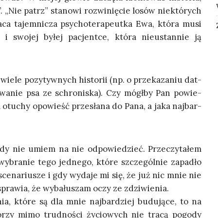
”. „Nie patrz” sta­no­wi roz­wi­nię­cie losów nie­któ­rych
­ca tajem­ni­cza psy­cho­te­ra­peut­ka Ewa, któ­ra musi
i i swo­jej byłej pacjent­ce, któ­ra nie­ustan­nie ją
e­le pozy­tyw­nych histo­rii (np. o prze­ka­za­niu dat­
­wa­nie psa ze schro­ni­ska). Czy mógł­by Pan powie­
a otu­chy opo­wieść prze­sła­na do Pana, a jaka naj­bar­
igdy nie umiem na nie odpo­wie­dzieć. Prze­czy­ta­łem
 wybra­nie tego jed­ne­go, któ­re szcze­gól­nie zapa­dło
ce­na­riu­sze i gdy wyda­je mi się, że już nic mnie nie
 spra­wia, że wyba­łu­szam oczy ze zdziwienia.
ia, któ­re są dla mnie naj­bar­dziej budu­ją­ce, to na
ó­rzy mimo trud­no­ści życio­wych nie tra­cą pogo­dy