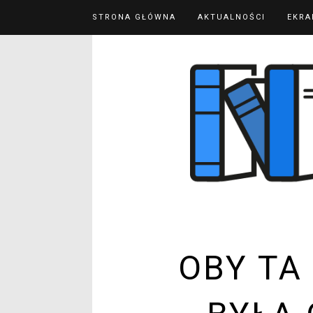
STRONA GŁÓWNA
AKTUALNOŚCI
EKRA
OBY TA