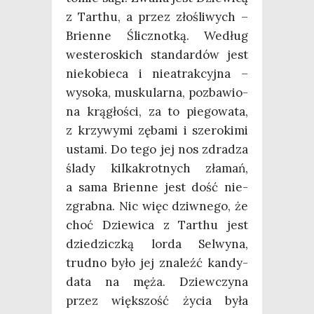
z Tar­thu, a przez zło­śli­wych –
Brien­ne Ślicz­not­ką. Według
weste­ro­skich stan­dar­dów jest
nie­ko­bie­ca i nie­atrak­cyj­na –
wyso­ka, musku­lar­na, pozba­wio­
na krą­gło­ści, za to pie­go­wa­ta,
z krzy­wy­mi zęba­mi i sze­ro­ki­mi
usta­mi. Do tego jej nos zdra­dza
śla­dy kil­ka­krot­nych zła­mań,
a sama Brien­ne jest dość nie­
zgrab­na. Nic więc dziw­ne­go, że
choć Dzie­wi­ca z Tar­thu jest
dzie­dzicz­ką lor­da Sel­wy­na,
trud­no było jej zna­leźć kan­dy­
da­ta na męża. Dziew­czy­na
przez więk­szość życia była