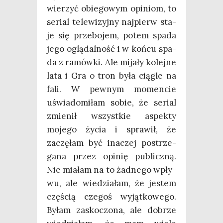
wie­rzyć obie­go­wym opi­niom, to
serial tele­wi­zyj­ny naj­pierw sta­
je się prze­bo­jem, potem spa­da
jego oglą­dal­ność i w koń­cu spa­
da z ramów­ki. Ale mija­ły kolej­ne
lata i Gra o tron była cią­gle na
fali. W pew­nym momen­cie
uświa­do­mi­łam sobie, że serial
zmie­nił wszyst­kie aspek­ty
moje­go życia i spra­wił, że
zaczę­łam być ina­czej postrze­
ga­na przez opi­nię publicz­ną.
Nie mia­łam na to żad­ne­go wpły­
wu, ale wie­dzia­łam, że jestem
czę­ścią cze­goś wyjąt­ko­we­go.
Byłam zasko­czo­na, ale dobrze