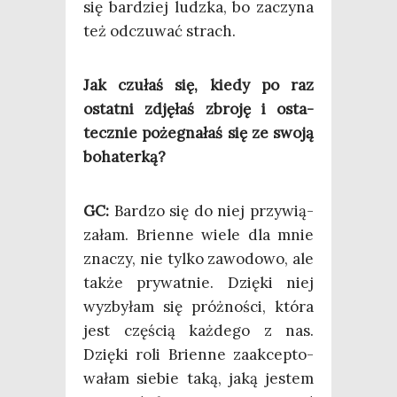
się bar­dziej ludz­ka, bo zaczy­na
też odczu­wać strach.
Jak czu­łaś się, kie­dy po raz
ostat­ni zdję­łaś zbro­ję i osta­
tecz­nie poże­gna­łaś się ze swo­ją
bohaterką?
GC:
Bar­dzo się do niej przy­wią­
za­łam. Brien­ne wie­le dla mnie
zna­czy, nie tyl­ko zawo­do­wo, ale
tak­że pry­wat­nie. Dzię­ki niej
wyzby­łam się próż­no­ści, któ­ra
jest czę­ścią każ­de­go z nas.
Dzię­ki roli Brien­ne zaak­cep­to­
wa­łam sie­bie taką, jaką jestem