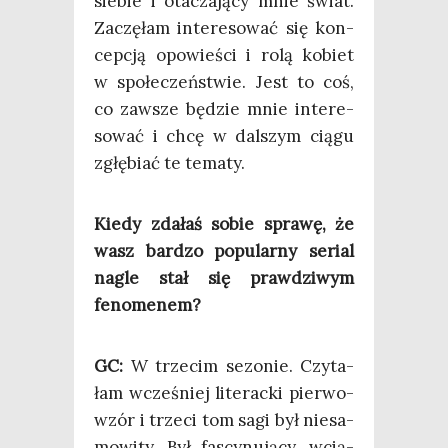
sie­bie i ota­cza­ją­cy mnie świat.
Zaczę­łam inte­re­so­wać się kon­
cep­cją opo­wie­ści i rolą kobiet
w spo­łe­czeń­stwie. Jest to coś,
co zawsze będzie mnie inte­re­
so­wać i chcę w dal­szym cią­gu
zgłę­biać te tematy.
Kie­dy zda­łaś sobie spra­wę, że
wasz bar­dzo popu­lar­ny serial
nagle stał się praw­dzi­wym
fenomenem?
GC:
W trze­cim sezo­nie. Czy­ta­
łam wcze­śniej lite­rac­ki pier­wo­
wzór i trze­ci tom sagi był nie­sa­
mo­wi­ty. Był fascy­nu­ją­cy, wcią­