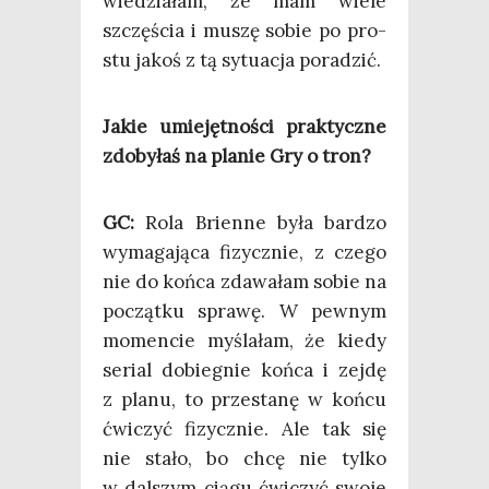
wie­dzia­łam, że mam wie­le
szczę­ścia i muszę sobie po pro­
stu jakoś z tą sytu­acja poradzić.
Jakie umie­jęt­no­ści prak­tycz­ne
zdo­by­łaś na pla­nie Gry o tron?
GC:
Rola Brien­ne była bar­dzo
wyma­ga­ją­ca fizycz­nie, z cze­go
nie do koń­ca zda­wa­łam sobie na
począt­ku spra­wę. W pew­nym
momen­cie myśla­łam, że kie­dy
serial dobie­gnie koń­ca i zej­dę
z pla­nu, to prze­sta­nę w koń­cu
ćwi­czyć fizycz­nie. Ale tak się
nie sta­ło, bo chcę nie tyl­ko
w dal­szym cią­gu ćwi­czyć swo­je