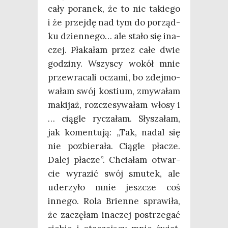
cały pora­nek, że to nic takie­go
i że przej­dę nad tym do porząd­
ku dzien­ne­go… ale sta­ło się ina­
czej. Pła­ka­łam przez całe dwie
godzi­ny. Wszy­scy wokół mnie
prze­wra­ca­li ocza­mi, bo zdej­mo­
wa­łam swój kostium, zmy­wa­łam
maki­jaż, roz­cze­sy­wa­łam wło­sy i
… cią­gle rycza­łam. Sły­sza­łam,
jak komen­tu­ją: „Tak, nadal się
nie pozbie­ra­ła. Cią­gle pła­cze.
Dalej pła­cze”. Chcia­łam otwar­
cie wyra­zić swój smu­tek, ale
ude­rzy­ło mnie jesz­cze coś
inne­go. Rola Brien­ne spra­wi­ła,
że zaczę­łam ina­czej postrze­gać