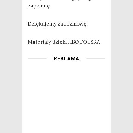
zapomnę.
Dzię­ku­je­my za rozmowę!
Mate­ria­ły dzię­ki HBO POLSKA
REKLAMA