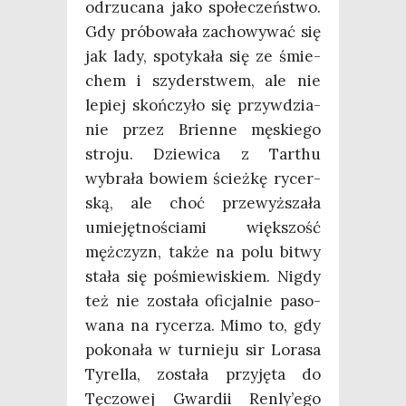
odrzu­ca­na jako spo­łe­czeń­stwo.
Gdy pró­bo­wa­ła zacho­wy­wać się
jak lady, spo­ty­ka­ła się ze śmie­
chem i szy­der­stwem, ale nie
lepiej skoń­czy­ło się przy­wdzia­
nie przez Brien­ne męskie­go
stro­ju. Dzie­wi­ca z Tar­thu
wybra­ła bowiem ścież­kę rycer­
ską, ale choć prze­wyż­sza­ła
umie­jęt­no­ścia­mi więk­szość
męż­czyzn, tak­że na polu bitwy
sta­ła się pośmie­wi­skiem. Nigdy
też nie zosta­ła ofi­cjal­nie paso­
wa­na na ryce­rza. Mimo to, gdy
poko­na­ła w tur­nie­ju sir Lora­sa
Tyrel­la, zosta­ła przy­ję­ta do
Tęczo­wej Gwar­dii Ren­ly­’e­go