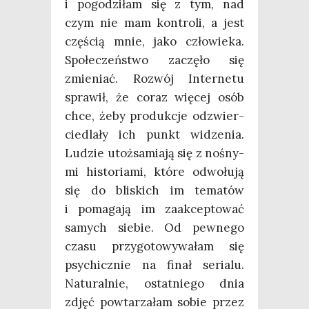
i pogo­dzi­łam się z tym, nad
czym nie mam kon­tro­li, a jest
czę­ścią mnie, jako czło­wie­ka.
Spo­łe­czeń­stwo zaczę­ło się
zmie­niać. Roz­wój Inter­ne­tu
spra­wił, że coraz wię­cej osób
chce, żeby pro­duk­cje odzwier­
cie­dla­ły ich punkt widze­nia.
Ludzie utoż­sa­mia­ją się z nośny­
mi histo­ria­mi, któ­re odwo­łu­ją
się do bli­skich im tema­tów
i poma­ga­ją im zaak­cep­to­wać
samych sie­bie. Od pew­ne­go
cza­su przy­go­to­wy­wa­łam się
psy­chicz­nie na finał seria­lu.
Natu­ral­nie, ostat­nie­go dnia
zdjęć powta­rza­łam sobie przez