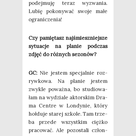
podej­mu­ję teraz wyzwa­nia.
Lubię poko­ny­wać swo­je małe
ograniczenia!
Czy pamię­tasz naj­śmiesz­niej­sze
sytu­acje na pla­nie pod­czas
zdjęć do róż­nych sezonów?
GC:
Nie jestem spe­cjal­nie roz­
ryw­ko­wa. Na pla­nie jestem
zwy­kle poważ­na, bo stu­dio­wa­
łam na wydzia­le aktor­skim Dra­
ma Cen­tre w Lon­dy­nie, któ­ry
hoł­du­je sta­rej szko­le. Tam trze­
ba przede wszyst­kim cięż­ko
pra­co­wać. Ale pozo­sta­li człon­