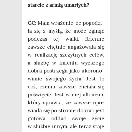
star­cie z armią umarłych?
GC:
Mam wra­że­nie, że pogo­dzi­
ła się z myślą, że może zgi­nąć
pod­czas tej wal­ki. Brien­ne
zawsze chęt­nie anga­żo­wa­ła się
w reali­za­cję szczyt­nych celów,
a służ­bę w imie­niu wyż­sze­go
dobra postrze­ga jako uko­ro­no­
wa­nie swo­je­go życia. Jest to
coś, cze­mu zawsze chcia­ła się
poświę­cić. Jest w niej altru­izm,
któ­ry spra­wia, że zawsze opo­
wia­da się po stro­nie dobra i jest
goto­wa oddać swo­je życie
w służ­bie innym, ale teraz sta­je