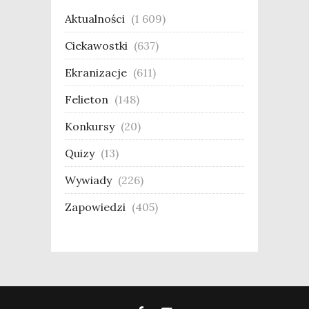
Aktualności
(1 609)
Ciekawostki
(637)
Ekranizacje
(611)
Felieton
(148)
Konkursy
(20)
Quizy
(13)
Wywiady
(226)
Zapowiedzi
(405)