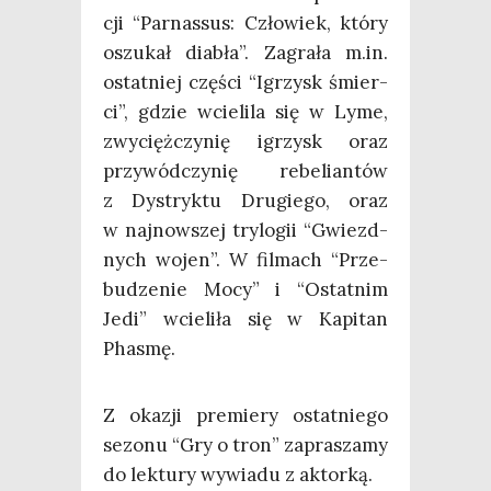
cji “Par­nas­sus: Czło­wiek, któ­ry
oszu­kał dia­bła”. Zagra­ła m.in.
ostat­niej czę­ści “Igrzysk śmier­
ci”, gdzie wcie­li­la się w Lyme,
zwy­cięż­czy­nię igrzysk oraz
przy­wód­czy­nię rebe­lian­tów
z Dys­tryk­tu Dru­gie­go, oraz
w naj­now­szej try­lo­gii “Gwiezd­
nych wojen”. W fil­mach “Prze­
bu­dze­nie Mocy” i “Ostat­nim
Jedi” wcie­li­ła się w Kapi­tan
Phasmę.
Z oka­zji pre­mie­ry ostat­nie­go
sezo­nu “Gry o tron” zapra­sza­my
do lek­tu­ry wywia­du z aktorką.