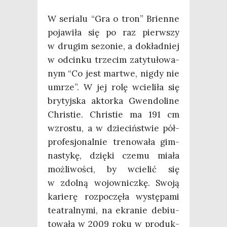
W seria­lu “Gra o tron” Brien­ne
poja­wi­ła się po raz pierw­szy
w dru­gim sezo­nie, a dokład­niej
w odcin­ku trze­cim zaty­tu­ło­wa­
nym “Co jest mar­twe, nigdy nie
umrze”. W jej rolę wcie­li­ła się
bry­tyj­ska aktor­ka Gwen­do­li­ne
Chri­stie. Chri­stie ma 191 cm
wzro­stu, a w dzie­ciń­stwie pół­
pro­fe­sjo­nal­nie tre­no­wa­ła gim­
na­sty­kę, dzię­ki cze­mu mia­ła
moż­li­wo­ści, by wcie­lić się
w zdol­ną wojow­nicz­kę. Swo­ją
karie­rę roz­po­czę­ła wystę­pa­mi
teatral­ny­mi, na ekra­nie debiu­
to­wa­ła w 2009 roku w pro­duk­