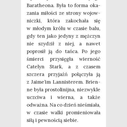
Bara­the­ona. Była to for­ma oka­
za­nia miło­ści ze stro­ny wojow­
nicz­ki, któ­ra zako­cha­ła się
w mło­dym kró­lu w cza­sie balu,
gdy ten jako jedy­ny z męż­czyn
nie szy­dził z niej, a nawet
popro­sił ją do tań­ca. Po jego
śmier­ci przy­się­gła wier­ność
Cate­lyn Stark, a z cza­sem
szcze­ra przy­jaźń połą­czy­ła ją
z Jaime­’im Lan­ni­ste­rem. Brien­
ne była pro­sto­li­nij­na, nie­zwy­kle
uczci­wa i wier­na, a tak­że
odważ­na. Na co dzień nie­śmia­ła,
w cza­sie wal­ki pro­mie­nio­wa­ła
siłą i pew­no­ścią siebie.