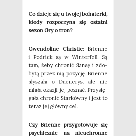
Co dzie­je się u two­jej boha­ter­ki,
kie­dy roz­po­czy­na się ostat­ni
sezon Gry o tron?
Gwen­do­li­ne Chri­stie:
Brien­ne
i Pod­rick są w Win­ter­fell. Są
tam, żeby chro­nić San­sę i zdo­
by­tą przez nią pozy­cję. Brien­ne
sły­sza­ła o Daene­rys, ale nie
mia­ła oka­zji jej poznać. Przy­się­
ga­ła chro­nić Star­ków­ny i jest to
teraz jej głów­ny cel.
Czy Brien­ne przy­go­to­wu­je się
psy­chicz­nie na nie­uchron­ne