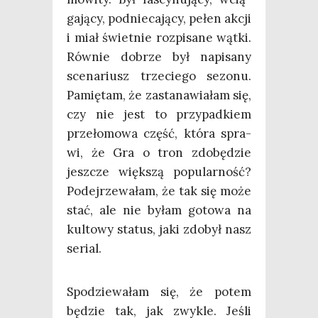
ga­ją­cy, pod­nie­ca­ją­cy, pełen akcji
i miał świet­nie roz­pi­sa­ne wąt­ki.
Rów­nie dobrze był napi­sa­ny
sce­na­riusz trze­cie­go sezo­nu.
Pamię­tam, że zasta­na­wia­łam się,
czy nie jest to przy­pad­kiem
prze­ło­mo­wa część, któ­ra spra­
wi, że Gra o tron zdo­bę­dzie
jesz­cze więk­szą popu­lar­ność?
Podej­rze­wa­łam, że tak się może
stać, ale nie byłam goto­wa na
kul­to­wy sta­tus, jaki zdo­był nasz
serial.
Spo­dzie­wa­łam się, że potem
będzie tak, jak zwy­kle. Jeśli