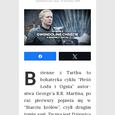
Opublikowano dnia: 18 kwietnia 2019
Udo­stęp­nij
Twe­etuj
B
rien­ne z Tar­thu to
boha­ter­ka cyklu “Pieśń
Lodu i Ognia” autor­
stwa Geo­r­ge­’a R.R. Mar­ti­na, po
raz pierw­szy poja­wia się w
“Star­ciu kró­lów”, czy­li dru­gim
tomie sagi. Zwa­na jest Dzie­wi­cą