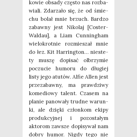
ko­wie obsa­dy czę­sto nas roz­ba­
wia­li. Zda­rza­ło się, że od śmie­
chu bolał mnie brzuch. Bar­dzo
zabaw­ny jest Niko­laj [Coster-
Wal­dau], a Liam Cun­nin­gham
wie­lo­krot­nie roz­mie­szał mnie
do łez. Kit Har­ring­ton… nie­ste­
ty muszę dopi­sać olbrzy­mie
poczu­cie humo­ru do dłu­giej
listy jego atu­tów. Alfie Allen jest
prze­za­baw­ny, ma praw­dzi­wy
kome­dio­wy talent. Cza­sem na
pla­nie pano­wa­ły trud­ne warun­
ki, ale dzię­ki człon­kom eki­py
pro­duk­cyj­nej i pozo­sta­łym
akto­rom zawsze dopi­sy­wał nam
dobry humor. Nigdy tego nie