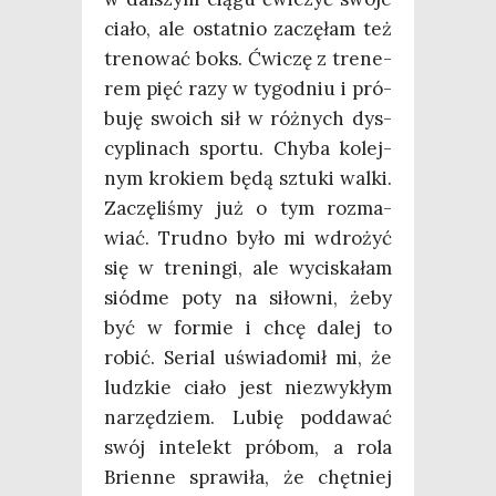
cia­ło, ale ostat­nio zaczę­łam też
tre­no­wać boks. Ćwi­czę z tre­ne­
rem pięć razy w tygo­dniu i pró­
bu­ję swo­ich sił w róż­nych dys­
cy­pli­nach spor­tu. Chy­ba kolej­
nym kro­kiem będą sztu­ki wal­ki.
Zaczę­li­śmy już o tym roz­ma­
wiać. Trud­no było mi wdro­żyć
się w tre­nin­gi, ale wyci­ska­łam
siód­me poty na siłow­ni, żeby
być w for­mie i chcę dalej to
robić. Serial uświa­do­mił mi, że
ludz­kie cia­ło jest nie­zwy­kłym
narzę­dziem. Lubię pod­da­wać
swój inte­lekt pró­bom, a rola
Brien­ne spra­wi­ła, że chęt­niej