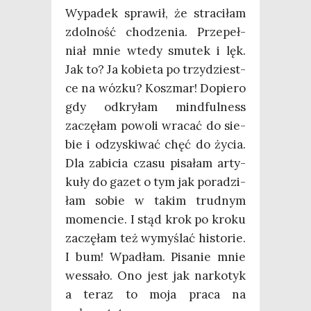
Wypa­dek spra­wił, że stra­ci­łam
zdol­ność cho­dze­nia. Prze­peł­
niał mnie wte­dy smu­tek i lęk.
Jak to? Ja kobie­ta po trzy­dzie­st­
ce na wóz­ku? Kosz­mar! Dopie­ro
gdy odkry­łam mind­ful­ness
zaczę­łam powo­li wra­cać do sie­
bie i odzy­ski­wać chęć do życia.
Dla zabi­cia cza­su pisa­łam arty­
ku­ły do gazet o tym jak pora­dzi­
łam sobie w takim trud­nym
momen­cie. I stąd krok po kro­ku
zaczę­łam też wymy­ślać histo­rie.
I bum! Wpa­dłam. Pisa­nie mnie
wessa­ło. Ono jest jak nar­ko­tyk
a teraz to moja pra­ca na