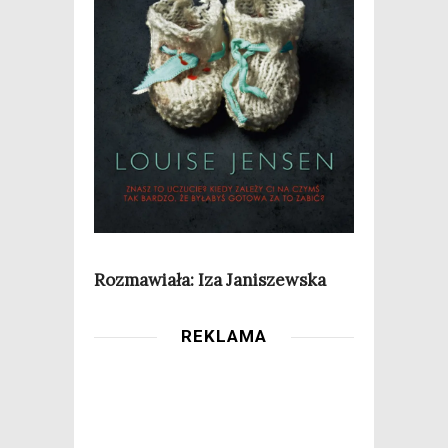
Roz­ma­wia­ła: Iza Janiszewska
REKLAMA