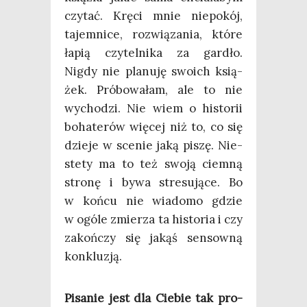
czy­tać. Krę­ci mnie nie­po­kój,
tajem­ni­ce, roz­wią­za­nia, któ­re
łapią czy­tel­ni­ka za gar­dło.
Nigdy nie pla­nu­ję swo­ich ksią­
żek. Pró­bo­wa­łam, ale to nie
wycho­dzi. Nie wiem o histo­rii
boha­te­rów wię­cej niż to, co się
dzie­je w sce­nie jaką piszę. Nie­
ste­ty ma to też swo­ją ciem­ną
stro­nę i bywa stre­su­ją­ce. Bo
w koń­cu nie wia­do­mo gdzie
w ogó­le zmie­rza ta histo­ria i czy
zakoń­czy się jakąś sen­sow­ną
konkluzją.
Pisa­nie jest dla Cie­bie tak pro­