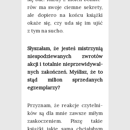
rów ma swo­je ciem­ne sekre­ty,
ale dopie­ro na koń­cu książ­ki
oka­że się, czy uda się im ujść
z tym na sucho.
Sły­sza­łam, że jesteś mistrzy­nią
nie­spo­dzie­wa­nych zwro­tów
akcji i total­nie nie­prze­wi­dy­wal­
nych zakoń­czeń. Myślisz, że to
stąd milion sprze­da­nych
egzemplarzy?
Przy­znam, że reak­cje czy­tel­ni­
ków są dla mnie zawsze miłym
zasko­cze­niem. Piszę takie
książ­ki jakie sama chcia­ła­bym