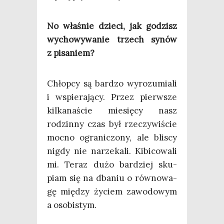
No wła­śnie dzie­ci, jak godzisz
wycho­wy­wa­nie trzech synów
z pisaniem?
Chłop­cy są bar­dzo wyro­zu­mia­li
i wspie­ra­ją­cy. Przez pierw­sze
kil­ka­na­ście mie­się­cy nasz
rodzin­ny czas był rze­czy­wi­ście
moc­no ogra­ni­czo­ny, ale bli­scy
nigdy nie narze­ka­li. Kibi­co­wa­li
mi. Teraz dużo bar­dziej sku­
piam się na dba­niu o rów­no­wa­
gę mię­dzy życiem zawo­do­wym
a osobistym.