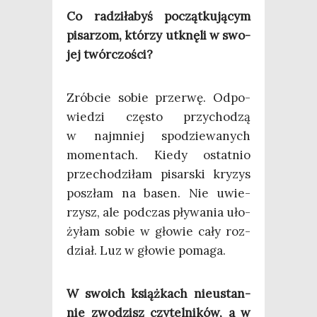
Co radzi­ła­byś począt­ku­ją­cym
pisa­rzom, któ­rzy utknę­li w swo­
jej twórczości?
Zrób­cie sobie prze­rwę. Odpo­
wie­dzi czę­sto przy­cho­dzą
w naj­mniej spo­dzie­wa­nych
momen­tach. Kie­dy ostat­nio
prze­cho­dzi­łam pisar­ski kry­zys
poszłam na basen. Nie uwie­
rzysz, ale pod­czas pły­wa­nia uło­
ży­łam sobie w gło­wie cały roz­
dział. Luz w gło­wie pomaga.
W swo­ich książ­kach nie­ustan­
nie zwo­dzisz czy­tel­ni­ków, a w