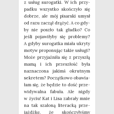
z usług suro­gat­ki. W ich przy­
pad­ku wszyst­ko skoń­czy­ło się
dobrze, ale mój pisar­ski umysł
od razu zaczął drą­żyć. A co gdy­
by nie poszło tak gład­ko? Co
jeśli poja­wi­ły­by się pro­ble­my?
A gdy­by suro­gat­ka mia­ła ukry­ty
motyw pro­po­nu­jąc takie usłu­gi?
Może przy­jaź­ni­ła się z przy­szłą
mamą i ich prze­szłość była
nazna­czo­na jakimś okrut­nym
sekre­tem? Począt­ko­wo oba­wia­
łam się, że będzie to dość prze­
wi­dy­wal­na fabu­ła. Ale nigdy
w życiu! Kat i Lisa zabra­ły mnie
na tak sza­lo­ną lite­rac­ką prze­
jażdż­kę, że skoń­czy­ły­śmy