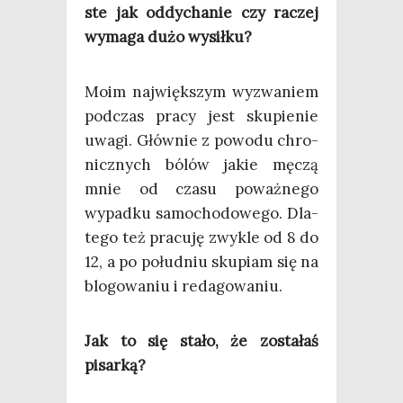
ste jak oddy­cha­nie czy raczej
wyma­ga dużo wysiłku?
Moim naj­więk­szym wyzwa­niem
pod­czas pra­cy jest sku­pie­nie
uwa­gi. Głów­nie z powo­du chro­
nicz­nych bólów jakie męczą
mnie od cza­su poważ­ne­go
wypad­ku samo­cho­do­we­go. Dla­
te­go też pra­cu­ję zwy­kle od 8 do
12, a po połu­dniu sku­piam się na
blo­go­wa­niu i redagowaniu.
Jak to się sta­ło, że zosta­łaś
pisarką?