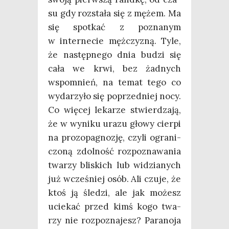
su gdy roz­sta­ła się z mężem. Ma
się spo­tkać z pozna­nym
w inter­ne­cie męż­czy­zną. Tyle,
że następ­ne­go dnia budzi się
cała we krwi, bez żad­nych
wspo­mnień, na temat tego co
wyda­rzy­ło się poprzed­niej nocy.
Co wię­cej leka­rze stwier­dza­ją,
że w wyni­ku ura­zu gło­wy cier­pi
na pro­zo­pa­gno­zję, czy­li ogra­ni­
czo­ną zdol­ność roz­po­zna­wa­nia
twa­rzy bli­skich lub widzia­nych
już wcze­śniej osób. Ali czu­je, że
ktoś ją śle­dzi, ale jak możesz
ucie­kać przed kimś kogo twa­
rzy nie roz­po­zna­jesz? Para­no­ja