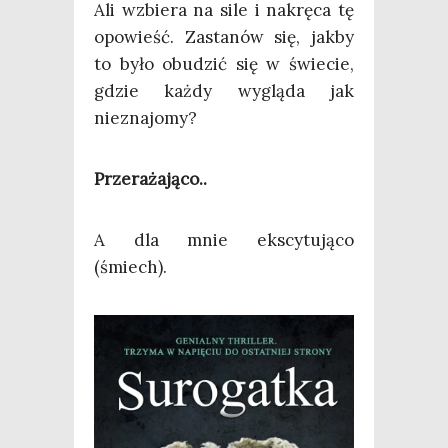
Ali wzbie­ra na sile i nakrę­ca tę
opo­wieść. Zasta­nów się, jak­by
to było obu­dzić się w świe­cie,
gdzie każ­dy wyglą­da jak
nieznajomy?
Prze­ra­ża­ją­co..
A dla mnie eks­cy­tu­ją­co
(śmiech).