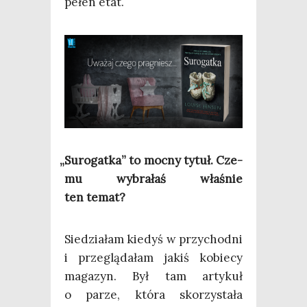
pełen etat.
„
Suro­gat­ka” to moc­ny tytuł. Cze­
mu wybra­łaś wła­śnie
ten temat?
Sie­dzia­łam kie­dyś w przy­chod­ni
i prze­glą­da­łam jakiś kobie­cy
maga­zyn. Był tam arty­kuł
o parze, któ­ra sko­rzy­sta­ła