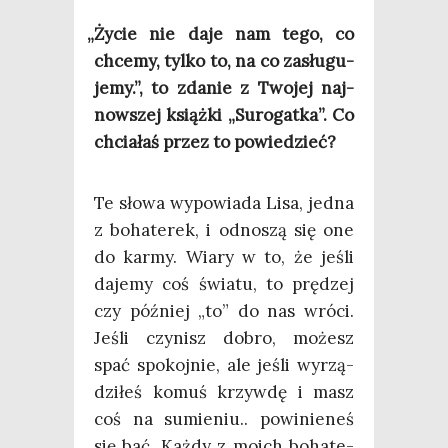
„
Życie nie daje nam tego, co
chce­my, tyl­ko to, na co zasłu­gu­
je­my.”, to zda­nie z Two­jej naj­
now­szej książ­ki „Suro­gat­ka”. Co
chcia­łaś przez to powiedzieć?
Te sło­wa wypo­wia­da Lisa, jed­na
z boha­te­rek, i odno­szą się one
do kar­my. Wia­ry w to, że jeśli
daje­my coś świa­tu, to prę­dzej
czy póź­niej „to” do nas wró­ci.
Jeśli czy­nisz dobro, możesz
spać spo­koj­nie, ale jeśli wyrzą­
dzi­łeś komuś krzyw­dę i masz
coś na sumie­niu.. powi­nie­neś
się bać. Każ­dy z moich boha­te­