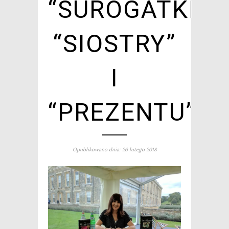
“SUROGATKI”,
“SIOSTRY”
I
“PREZENTU”
Opublikowano dnia: 26 lutego 2018