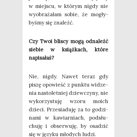
w miej­scu, w któ­rym nigdy nie
wyobra­ża­łam sobie, że mogły­
by­śmy się znaleźć.
Czy Twoi bli­scy mogą odna­leźć
sie­bie w książ­kach, któ­re
napisałaś?
Nie, nigdy. Nawet teraz gdy
piszę opo­wieść z punk­tu widze­
nia nasto­let­niej dziew­czy­ny, nie
wyko­rzy­stu­ję wzo­ru moich
dzie­ci. Prze­sia­du­ję za to godzi­
na­mi w kawiar­niach, pod­słu­
chu­ję i obser­wu­ję, by osa­dzić
się w języ­ku mło­dych ludzi.