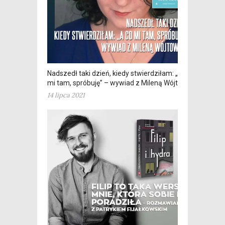
Nadszedł taki dzień, kiedy stwierdziłam: „a co
mi tam, spróbuję” – wywiad z Mileną Wójtowicz
14 lipca 2021