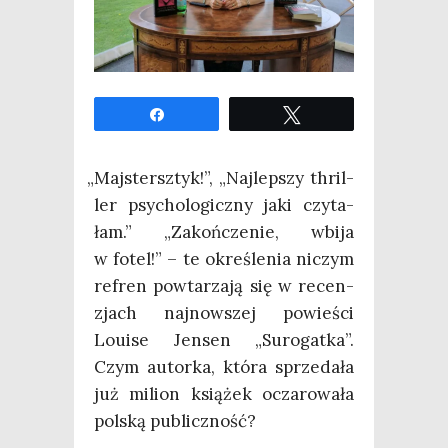
Udo­stęp­nij
Twe­etuj
„
Maj­stersz­tyk!”, „Naj­lep­szy thril­
ler psy­cho­lo­gicz­ny jaki czy­ta­
łam.” „Zakoń­cze­nie, wbi­ja
w fotel!” – te okre­śle­nia niczym
refren powta­rza­ją się w recen­
zjach naj­now­szej powie­ści
Louise Jen­sen „Suro­gat­ka”.
Czym autor­ka, któ­ra sprze­da­ła
już milion ksią­żek ocza­ro­wa­ła
pol­ską publiczność?