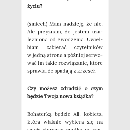
życiu?
(śmiech) Mam nadzie­ję, że nie.
Ale przy­znam, że jestem uza­
leż­nio­na od zwo­dze­nia. Uwiel­
biam zabie­rać czy­tel­ni­ków
w jed­ną stro­nę a póź­niej ser­wo­
wać im takie roz­wią­za­nie, któ­re
spra­wia, że spa­da­ją z krzeseł.
Czy możesz zdra­dzić o czym
będzie Two­ja nowa książka?
Boha­ter­ką będzie Ali, kobie­ta,
któ­ra wła­śnie wybie­ra się na
swo­ją pierw­szą rand­kę, od cza­