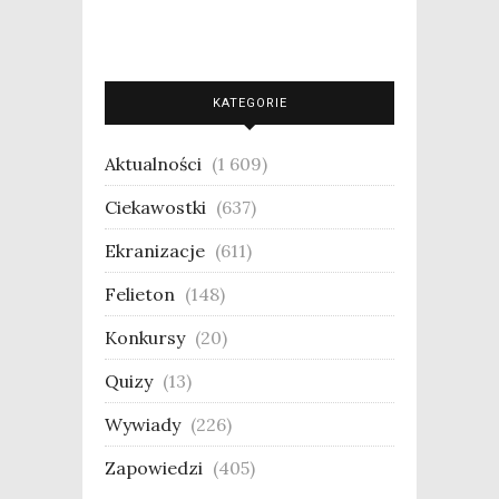
KATEGORIE
Aktualności
(1 609)
Ciekawostki
(637)
Ekranizacje
(611)
Felieton
(148)
Konkursy
(20)
Quizy
(13)
Wywiady
(226)
Zapowiedzi
(405)