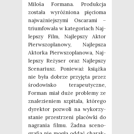
Milo­ša For­ma­na. Pro­duk­cja
zosta­ła wyróż­nio­na pię­cio­ma
naj­waż­niej­szy­mi Osca­ra­mi –
trium­fo­wa­ła w kate­go­riach Naj­
lep­szy Film, Naj­lep­szy Aktor
Pierw­szo­pla­no­wy, Naj­lep­sza
Aktor­ka Pierw­szo­pla­no­wa, Naj­
lep­szy Reży­ser oraz Naj­lep­szy
Sce­na­riusz. Ponie­waż książ­ka
nie była dobrze przy­ję­ta przez
śro­do­wi­sko tera­peu­tycz­ne,
For­man miał duże pro­ble­my ze
zna­le­zie­niem szpi­ta­la, któ­re­go
dyrek­tor pozwo­li na wyko­rzy­
sta­nie prze­strze­ni pla­ców­ki do
nagra­nia fil­mu. Żad­na sce­no­
gra­fia nie mogła oddać cha­rak­