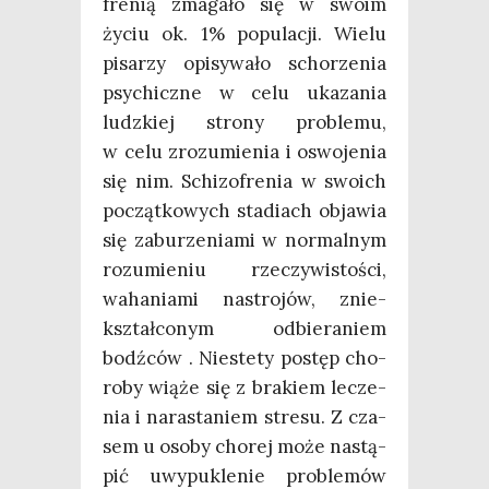
fre­nią zma­ga­ło się w swo­im
życiu ok. 1% popu­la­cji. Wie­lu
pisa­rzy opi­sy­wa­ło scho­rze­nia
psy­chicz­ne w celu uka­za­nia
ludz­kiej stro­ny pro­ble­mu,
w celu zro­zu­mie­nia i oswo­je­nia
się nim. Schi­zo­fre­nia w swo­ich
począt­ko­wych sta­diach obja­wia
się zabu­rze­nia­mi w nor­mal­nym
rozu­mie­niu rze­czy­wi­sto­ści,
waha­nia­mi nastro­jów, znie­
kształ­co­nym odbie­ra­niem
bodź­ców . Nie­ste­ty postęp cho­
ro­by wią­że się z bra­kiem lecze­
nia i nara­sta­niem stre­su. Z cza­
sem u oso­by cho­rej może nastą­
pić uwy­pu­kle­nie pro­ble­mów