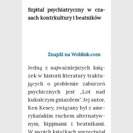
Szpi­tal psy­chia­trycz­ny w cza­
sach kontr­kul­tu­ry i beatników
Znajdź na Woblink.com
Jed­ną z naj­waż­niej­szych ksią­
żek w histo­rii lite­ra­tu­ry trak­tu­
ją­cych o pro­ble­mie zabu­rzeń
psy­chicz­nych jest „Lot nad
kukuł­czym gniaz­dem”. Jej autor,
Ken Kesey, zwią­za­ny był z ame­
ry­kań­skim ruchem alter­na­tyw­
nym, hip­pi­sa­mi i beat­ni­ka­mi.
W swo­ich książ­kach sprze­ci­wiał