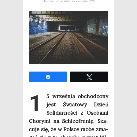
Opublikowano dnia: 15 września 2017
Udo­stęp­nij
Twe­etuj
1
5 wrze­śnia obcho­dzo­ny
jest Świa­to­wy Dzień
Soli­dar­no­ści z Oso­ba­mi
Cho­ry­mi na Schi­zo­fre­nię. Sza­
cu­je się, że w Pol­sce może zma­