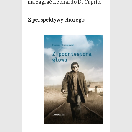
ma zagrać Leonar­do Di Caprio.
Z per­spek­ty­wy chorego