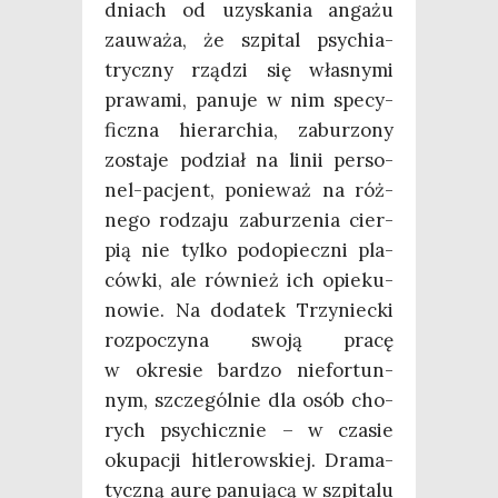
dniach od uzy­ska­nia anga­żu
zauwa­ża, że szpi­tal psy­chia­
trycz­ny rzą­dzi się wła­sny­mi
pra­wa­mi, panu­je w nim spe­cy­
ficz­na hie­rar­chia, zabu­rzo­ny
zosta­je podział na linii per­so­
nel-pacjent, ponie­waż na róż­
ne­go rodza­ju zabu­rze­nia cier­
pią nie tyl­ko pod­opiecz­ni pla­
ców­ki, ale rów­nież ich opie­ku­
no­wie. Na doda­tek Trzy­niec­ki
roz­po­czy­na swo­ją pra­cę
w okre­sie bar­dzo nie­for­tun­
nym, szcze­gól­nie dla osób cho­
rych psy­chicz­nie – w cza­sie
oku­pa­cji hitle­row­skiej. Dra­ma­
tycz­ną aurę panu­ją­cą w szpi­ta­lu