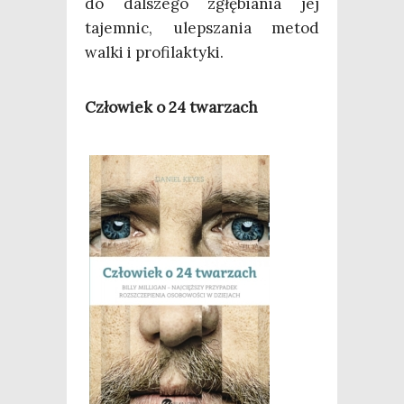
do dal­sze­go zgłę­bia­nia jej
tajem­nic, ulep­sza­nia metod
wal­ki i profilaktyki.
Czło­wiek o 24 twarzach