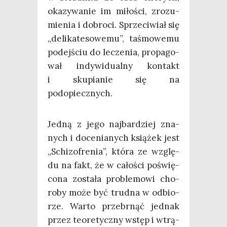
oka­zy­wa­nie im miło­ści, zro­zu­
mie­nia i dobro­ci. Sprze­ci­wiał się
„deli­ka­te­so­we­mu”, taśmo­we­mu
podej­ściu do lecze­nia, pro­pa­go­
wał indy­wi­du­al­ny kon­takt
i sku­pia­nie się na
podopiecznych.
Jed­ną z jego naj­bar­dziej zna­
nych i doce­nia­nych ksią­żek jest
„Schi­zo­fre­nia”, któ­ra ze wzglę­
du na fakt, że w cało­ści poświę­
co­na zosta­ła pro­ble­mo­wi cho­
ro­by może być trud­na w odbio­
rze. War­to prze­brnąć jed­nak
przez teo­re­tycz­ny wstęp i wtrą­