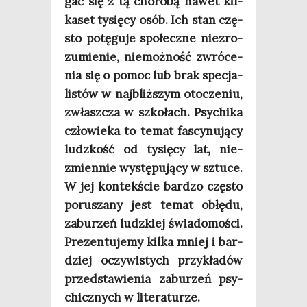
gać się z tą cho­ro­bą nawet kil­
ka­set tysię­cy osób. Ich stan czę­
sto potę­gu­je spo­łecz­ne nie­zro­
zu­mie­nie, nie­moż­ność zwró­ce­
nia się o pomoc lub brak spe­cja­
li­stów w naj­bliż­szym oto­cze­niu,
zwłasz­cza w szko­łach. Psy­chi­ka
czło­wie­ka to temat fascy­nu­ją­cy
ludz­kość od tysię­cy lat, nie­
zmien­nie wystę­pu­ją­cy w sztu­ce.
W jej kon­tek­ście bar­dzo czę­sto
poru­sza­ny jest temat obłę­du,
zabu­rzeń ludz­kiej świa­do­mo­ści.
Pre­zen­tu­je­my kil­ka mniej i bar­
dziej oczy­wi­stych przy­kła­dów
przed­sta­wie­nia zabu­rzeń psy­
chicz­nych w literaturze.