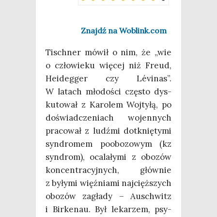
Znajdź na Woblink.com
Tisch­ner mówił o nim, że „wie
o czło­wie­ku wię­cej niż Freud,
Heideg­ger czy Lévi­nas”.
W latach mło­do­ści czę­sto dys­
ku­to­wał z Karo­lem Woj­ty­łą, po
doświad­cze­niach wojen­nych
pra­co­wał z ludź­mi dotknię­ty­mi
syn­dro­mem poobo­zo­wym (kz
syn­drom), oca­la­ły­mi z obo­zów
kon­cen­tra­cyj­nych, głów­nie
z były­mi więź­nia­mi naj­cięż­szych
obo­zów zagła­dy – Auschwitz
i Bir­ke­nau. Był leka­rzem, psy­