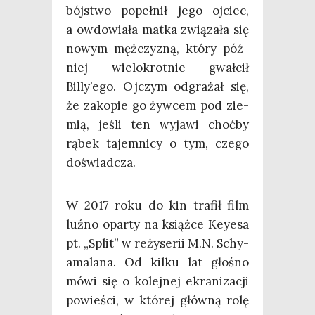
bój­stwo popeł­nił jego ojciec,
a owdo­wia­ła mat­ka zwią­za­ła się
nowym męż­czy­zną, któ­ry póź­
niej wie­lo­krot­nie gwał­cił
Billy’ego. Ojczym odgra­żał się,
że zako­pie go żyw­cem pod zie­
mią, jeśli ten wyja­wi choć­by
rąbek tajem­ni­cy o tym, cze­go
doświadcza.
W 2017 roku do kin tra­fił film
luź­no opar­ty na książ­ce Key­esa
pt. „Split” w reży­se­rii M.N. Schy­
ama­la­na. Od kil­ku lat gło­śno
mówi się o kolej­nej ekra­ni­za­cji
powie­ści, w któ­rej głów­ną rolę