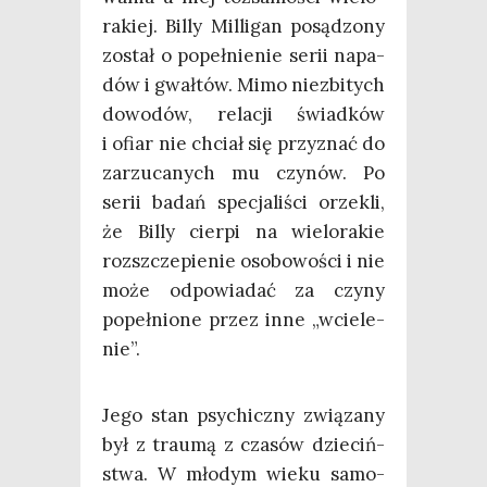
ra­kiej. Bil­ly Mil­li­gan posą­dzo­ny
został o popeł­nie­nie serii napa­
dów i gwał­tów. Mimo nie­zbi­tych
dowo­dów, rela­cji świad­ków
i ofiar nie chciał się przy­znać do
zarzu­ca­nych mu czy­nów. Po
serii badań spe­cja­li­ści orze­kli,
że Bil­ly cier­pi na wie­lo­ra­kie
roz­sz­cze­pie­nie oso­bo­wo­ści i nie
może odpo­wia­dać za czy­ny
popeł­nio­ne przez inne „wcie­le­
nie”.
Jego stan psy­chicz­ny zwią­za­ny
był z trau­mą z cza­sów dzie­ciń­
stwa. W mło­dym wie­ku samo­