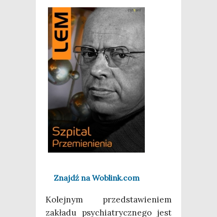
Znajdź na Woblink.com
Kolej­nym przed­sta­wie­niem
zakła­du psy­chia­trycz­ne­go jest