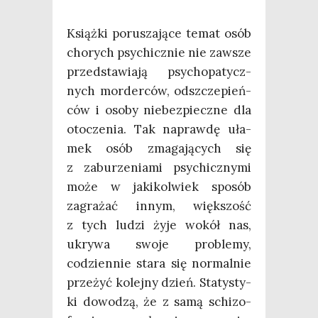
Książ­ki poru­sza­ją­ce temat osób
cho­rych psy­chicz­nie nie zawsze
przed­sta­wia­ją psy­cho­pa­tycz­
nych mor­der­ców, odszcze­pień­
ców i oso­by nie­bez­piecz­ne dla
oto­cze­nia. Tak napraw­dę uła­
mek osób zma­ga­ją­cych się
z zabu­rze­nia­mi psy­chicz­ny­mi
może w jaki­kol­wiek spo­sób
zagra­żać innym, więk­szość
z tych ludzi żyje wokół nas,
ukry­wa swo­je pro­ble­my,
codzien­nie sta­ra się nor­mal­nie
prze­żyć kolej­ny dzień. Sta­ty­sty­
ki dowo­dzą, że z samą schi­zo­