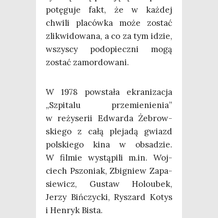
potę­gu­je fakt, że w każ­dej
chwi­li pla­ców­ka może zostać
zli­kwi­do­wa­na, a co za tym idzie,
wszy­scy pod­opiecz­ni mogą
zostać zamordowani.
W 1978 powsta­ła ekra­ni­za­cja
„Szpi­ta­lu prze­mie­nie­nia”
w reży­se­rii Edwar­da Żebrow­
skie­go z całą ple­ja­dą gwiazd
pol­skie­go kina w obsa­dzie.
W fil­mie wystą­pi­li m.in. Woj­
ciech Pszo­niak, Zbi­gniew Zapa­
sie­wicz, Gustaw Holo­ubek,
Jerzy Biń­czyc­ki, Ryszard Kotys
i Hen­ryk Bista.