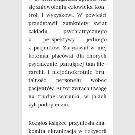
się znie­wo­le­niu czło­wie­ka, kon­
tro­li i wyzy­sko­wi. W powie­ści
przed­sta­wił zamknię­ty świat
zakła­du psy­chia­trycz­ne­go
z per­spek­ty­wy jed­ne­go
z pacjen­tów. Zary­so­wał w niej
kosz­mar pla­ców­ki dla cho­rych
psy­chicz­nie, panu­ją­cej tam hie­
rar­chii i nie­jed­no­krot­nie bru­
tal­ność per­so­ne­lu wobec
pacjen­tów. Autor zwra­ca uwa­gę
na trud­ne warun­ki, w jakich
żyli podopieczni.
Roz­głos książ­ce przy­nio­sła zna­
ko­mi­ta ekra­ni­za­cja w reży­se­rii