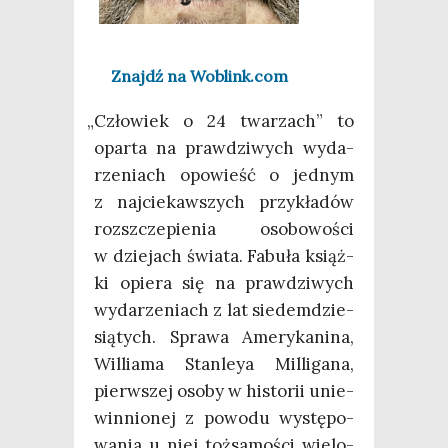
Znajdź na Woblink.com
„
Czło­wiek o 24 twa­rzach” to
opar­ta na praw­dzi­wych wyda­
rze­niach opo­wieść o jed­nym
z naj­cie­kaw­szych przy­kła­dów
roz­sz­cze­pie­nia oso­bo­wo­ści
w dzie­jach świa­ta. Fabu­ła książ­
ki opie­ra się na praw­dzi­wych
wyda­rze­niach z lat sie­dem­dzie­
sią­tych. Spra­wa Ame­ry­ka­ni­na,
Wil­lia­ma Stan­leya Mil­li­ga­na,
pierw­szej oso­by w histo­rii unie­
win­nio­nej z powo­du wystę­po­
wa­nia u niej toż­sa­mo­ści wie­lo­