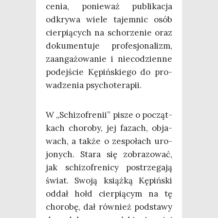
ce­nia, ponie­waż publi­ka­cja
odkry­wa wie­le tajem­nic osób
cier­pią­cych na scho­rze­nie oraz
doku­men­tu­je pro­fe­sjo­na­lizm,
zaan­ga­żo­wa­nie i nie­co­dzien­ne
podej­ście Kępiń­skie­go do pro­
wa­dze­nia psychoterapii.
W „Schi­zo­fre­nii” pisze o począt­
kach cho­ro­by, jej fazach, obja­
wach, a tak­że o zespo­łach uro­
jo­nych. Sta­ra się zobra­zo­wać,
jak schi­zo­fre­ni­cy postrze­ga­ją
świat. Swo­ją książ­ką Kępiń­ski
oddał hołd cier­pią­cym na tę
cho­ro­bę, dał rów­nież pod­sta­wy