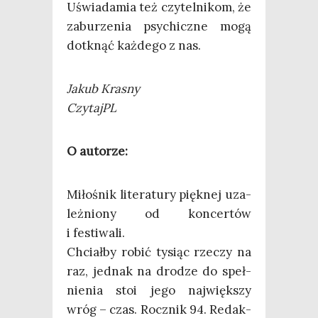
Uświa­da­mia też czy­tel­ni­kom, że
zabu­rze­nia psy­chicz­ne mogą
dotknąć każ­de­go z nas.
Jakub Kra­sny
Czy­tajPL
O auto­rze:
Miło­śnik lite­ra­tu­ry pięk­nej uza­
leż­nio­ny od kon­cer­tów
i festiwali.
Chciał­by robić tysiąc rze­czy na
raz, jed­nak na dro­dze do speł­
nie­nia stoi jego naj­więk­szy
wróg – czas. Rocz­nik 94. Redak­