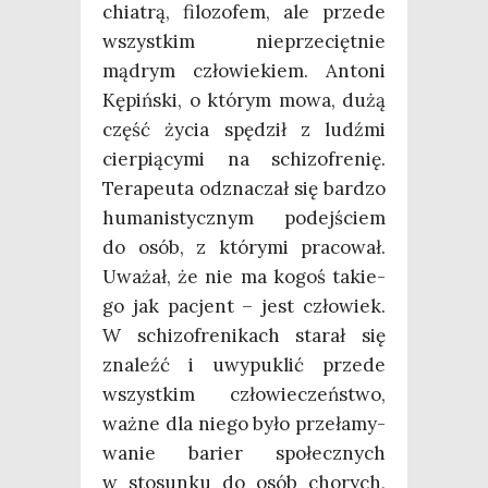
chia­trą, filo­zo­fem, ale przede
wszyst­kim nie­prze­cięt­nie
mądrym czło­wie­kiem. Anto­ni
Kępiń­ski, o któ­rym mowa, dużą
część życia spę­dził z ludź­mi
cier­pią­cy­mi na schi­zo­fre­nię.
Tera­peu­ta odzna­czał się bar­dzo
huma­ni­stycz­nym podej­ściem
do osób, z któ­ry­mi pra­co­wał.
Uwa­żał, że nie ma kogoś takie­
go jak pacjent – jest czło­wiek.
W schi­zo­fre­ni­kach sta­rał się
zna­leźć i uwy­pu­klić przede
wszyst­kim czło­wie­czeń­stwo,
waż­ne dla nie­go było prze­ła­my­
wa­nie barier spo­łecz­nych
w sto­sun­ku do osób cho­rych,