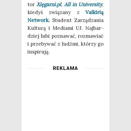
tor
Xięgarni.pl
,
All in Uni­ver­si­ty
,
kie­dyś zwią­za­ny z
Val­ki­rią
Network
.
Stu­dent Zarzą­dza­nia
Kul­tu­rą i Media­mi UJ. Naj­bar­
dziej lubi pozna­wać, roz­ma­wiać
i prze­by­wać z ludź­mi, któ­rzy go
inspirują.
REKLAMA