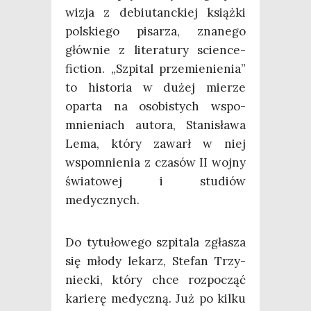
wizja z debiu­tanc­kiej książ­ki
pol­skie­go pisa­rza, zna­ne­go
głów­nie z lite­ra­tu­ry scien­ce-
fic­tion. „Szpi­tal prze­mie­nie­nia”
to histo­ria w dużej mie­rze
opar­ta na oso­bi­stych wspo­
mnie­niach auto­ra, Sta­ni­sła­wa
Lema, któ­ry zawarł w niej
wspo­mnie­nia z cza­sów II woj­ny
świa­to­wej i stu­diów
medycznych.
Do tytu­ło­we­go szpi­ta­la zgła­sza
się mło­dy lekarz, Ste­fan Trzy­
niec­ki, któ­ry chce roz­po­cząć
karie­rę medycz­ną. Już po kil­ku