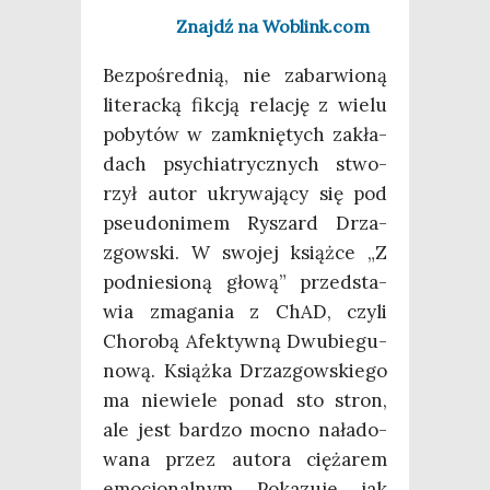
Znajdź na Woblink.com
Bez­po­śred­nią, nie zabar­wio­ną
lite­rac­ką fik­cją rela­cję z wie­lu
poby­tów w zamknię­tych zakła­
dach psy­chia­trycz­nych stwo­
rzył autor ukry­wa­ją­cy się pod
pseu­do­ni­mem Ryszard Drza­
zgow­ski. W swo­jej książ­ce „Z
pod­nie­sio­ną gło­wą” przed­sta­
wia zma­ga­nia z ChAD, czy­li
Cho­ro­bą Afek­tyw­ną Dwu­bie­gu­
no­wą. Książ­ka Drza­zgow­skie­go
ma nie­wie­le ponad sto stron,
ale jest bar­dzo moc­no nała­do­
wa­na przez auto­ra cię­ża­rem
emo­cjo­nal­nym. Poka­zu­je, jak