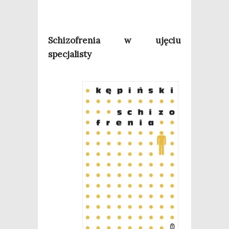
Schi­zo­fre­nia w uję­ciu
specjalisty