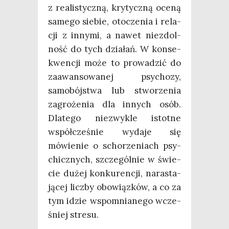
z reali­stycz­ną, kry­tycz­ną oce­ną
same­go sie­bie, oto­cze­nia i rela­
cji z inny­mi, a nawet nie­zdol­
ność do tych dzia­łań. W kon­se­
kwen­cji może to pro­wa­dzić do
zaawan­so­wa­nej psy­cho­zy,
samo­bój­stwa lub stwo­rze­nia
zagro­że­nia dla innych osób.
Dla­te­go nie­zwy­kle istot­ne
współ­cze­śnie wyda­je się
mówie­nie o scho­rze­niach psy­
chicz­nych, szcze­gól­nie w świe­
cie dużej kon­ku­ren­cji, nara­sta­
ją­cej licz­by obo­wiąz­ków, a co za
tym idzie wspo­mnia­ne­go wcze­
śniej stresu.