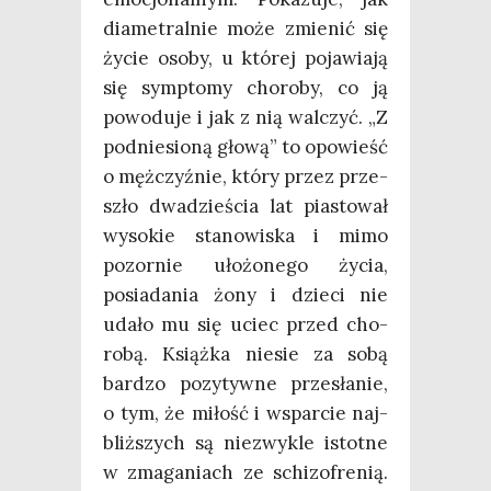
dia­me­tral­nie może zmie­nić się
życie oso­by, u któ­rej poja­wia­ją
się symp­to­my cho­ro­by, co ją
powo­du­je i jak z nią wal­czyć. „Z
pod­nie­sio­ną gło­wą” to opo­wieść
o męż­czyź­nie, któ­ry przez prze­
szło dwa­dzie­ścia lat pia­sto­wał
wyso­kie sta­no­wi­ska i mimo
pozor­nie uło­żo­ne­go życia,
posia­da­nia żony i dzie­ci nie
uda­ło mu się uciec przed cho­
ro­bą. Książ­ka nie­sie za sobą
bar­dzo pozy­tyw­ne prze­sła­nie,
o tym, że miłość i wspar­cie naj­
bliż­szych są nie­zwy­kle istot­ne
w zma­ga­niach ze schi­zo­fre­nią.