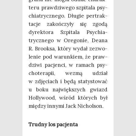
te­ru praw­dzi­we­go szpi­ta­la psy­
chia­trycz­ne­go. Dłu­gie per­trak­
ta­cje zakoń­czy­ły się zgo­dą
dyrek­to­ra Szpi­ta­la Psy­chia­
trycz­ne­go w Ore­go­nie, Deana
R. Bro­ok­sa, któ­ry wydał zezwo­
le­nie pod warun­kiem, że praw­
dzi­wi pacjen­ci, w ramach psy­
cho­te­ra­pii, wezmą udział
w zdję­ciach i będą sta­ty­sto­wać
u boku naj­więk­szych gwiazd
Hol­ly­wo­od, wśród któ­rych był
mię­dzy inny­mi Jack Nicholson.
Trud­ny los pacjenta