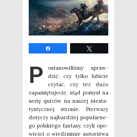
Udo­stęp­nij
Twe­etuj
P
osta­no­wi­li­śmy spraw­
dzić, czy tyl­ko lubi­cie
czy­tać, czy też dużo
zapa­mię­tu­je­cie, stąd pomysł na
serię quizów na naszej nie­sta­
ty­stycz­nej stro­nie. Pierw­szy
doty­czy naj­bar­dziej popu­lar­ne­
go pol­skie­go fan­ta­sy, czy­li opo­
wie­ści o wiedź­mi­nie autor­stwa