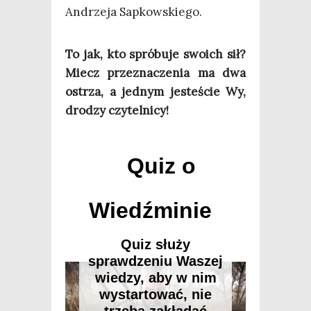
Andrze­ja Sapkowskiego.
To jak, kto spró­bu­je swo­ich sił?
Miecz prze­zna­cze­nia ma dwa
ostrza, a jed­nym jeste­ście Wy,
dro­dzy czytelnicy!